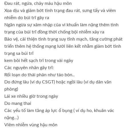
Đau rát, ngứa, chảy máu hậu môn
Xoa dịu và giảm bớt tình trạng đau rát, sưng tấy và viêm
nhiễm do búi trĩ gây ra
Ngăn ngừa sự xâm nhập của vi khuẩn làm nặng thêm tình
trạng của búi trĩ đồng thời chống bội nhiễm xảy ra
Bảo vệ, cải thiện tình trạng suy tĩnh mạch, tăng cường phát
triển thêm hệ thống mạng lưới liên kết nhằm giảm bớt tình
trạng sa búi trĩ
kem bôi hết sạch trĩ trong vài ngày
Các nguyên nhân gây trĩ:
Rối loạn do thải phân như táo bón..
Do đứng lâu (ví dụ CSGT) hoặc ngồi lâu (ví dụ dân văn
phòng)
Lái xe nhiều giờ trong ngày
Do mang thai
Các yếu tố làm tăng áp lực ổ bụng ( ví dụ ho, khuân vác
nặng…)
Viêm nhiễm vùng hậu môn