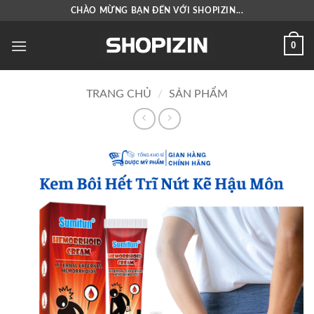
Bỏ
CHÀO MỪNG BẠN ĐẾN VỚI SHOPIZIN...
qua
nội
0
dung
TRANG CHỦ
/
SẢN PHẨM