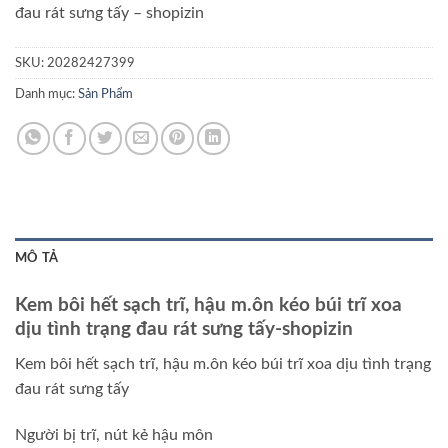
đau rát sưng tấy – shopizin
SKU:
20282427399
Danh mục:
Sản Phẩm
MÔ TẢ
Kem bôi hết sạch trĩ, hậu m.ôn kéo búi trĩ xoa
dịu tình trạng đau rát sưng tấy-shopizin
Kem bôi hết sạch trĩ, hậu m.ôn kéo búi trĩ xoa dịu tình trạng
đau rát sưng tấy
Người bị trĩ, nút kẻ hậu môn