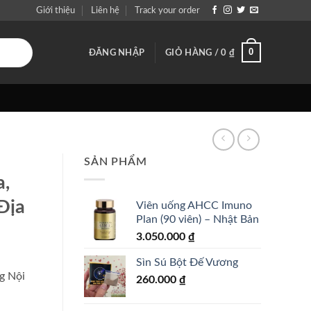
Giới thiệu
Liên hệ
Track your order
0
ĐĂNG NHẬP
GIỎ HÀNG /
0
₫
SẢN PHẨM
,
Địa
Viên uống AHCC Imuno
Plan (90 viên) – Nhật Bản
3.050.000
₫
Sìn Sú Bột Đế Vương
g Nội
260.000
₫