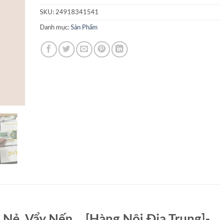
SKU:
24918341541
Danh mục:
Sản Phẩm
Nẻ, Vẩy Nến,…[Hàng Nội Địa Trung]-