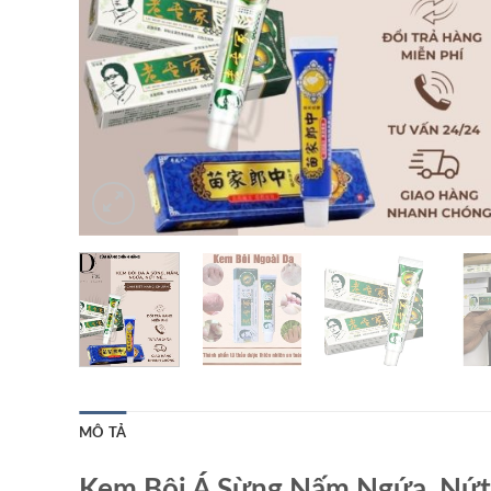
MÔ TẢ
Kem Bôi Á Sừng,Nấm Ngứa, Nứt 