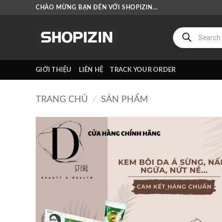
Bỏ
CHÀO MỪNG BẠN ĐẾN VỚI SHOPIZIN...
qua
nội
Tìm
kiếm
dung
sản
phẩm
GIỚI THIỆU
LIÊN HỆ
TRACK YOUR ORDER
TRANG CHỦ
/
SẢN PHẨM