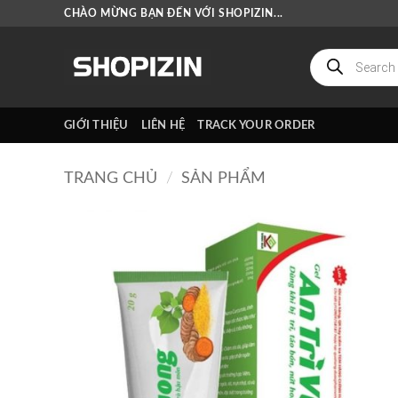
Bỏ
CHÀO MỪNG BẠN ĐẾN VỚI SHOPIZIN...
qua
nội
Tìm
kiếm
dung
sản
phẩm
GIỚI THIỆU
LIÊN HỆ
TRACK YOUR ORDER
TRANG CHỦ
/
SẢN PHẨM