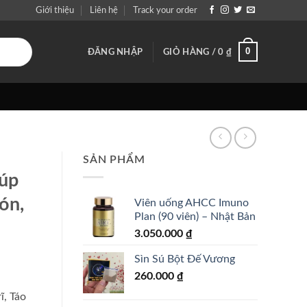
Giới thiệu
Liên hệ
Track your order
0
ĐĂNG NHẬP
GIỎ HÀNG /
0
₫
SẢN PHẨM
iúp
ón,
Viên uống AHCC Imuno
Plan (90 viên) – Nhật Bản
3.050.000
₫
Sìn Sú Bột Đế Vương
260.000
₫
ĩ, Táo