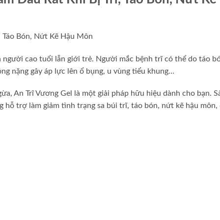
rĩ, Táo Bón, Nứt Kẽ Hậu Môn
 người cao tuổi lẫn giới trẻ. Người mắc bệnh trĩ có thể do táo b
động nặng gây áp lực lên ổ bụng, u vùng tiểu khung…
gừa, An Trĩ Vương Gel là một giải pháp hữu hiệu dành cho bạn. 
 hỗ trợ làm giảm tình trạng sa búi trĩ, táo bón, nứt kẽ hậu môn,