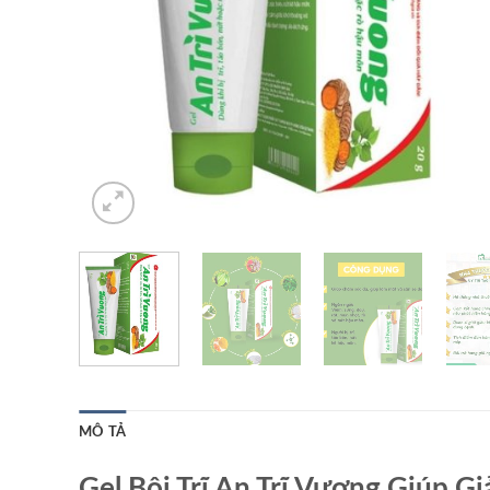
MÔ TẢ
Gel Bôi Trĩ An Trĩ Vương Giúp G