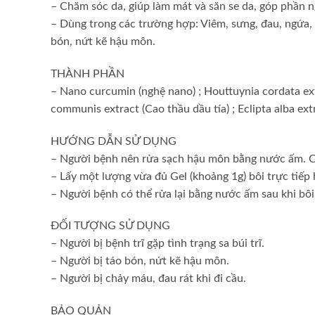
– Chăm sóc da, giúp làm mát và săn se da, góp phần 
– Dùng trong các trường hợp: Viêm, sưng, đau, ngứa, r
bón, nứt kẽ hậu môn.
THÀNH PHẦN
– Nano curcumin (nghệ nano) ; Houttuynia cordata extra
communis extract (Cao thầu dầu tía) ; Eclipta alba ext
HƯỚNG DẪN SỬ DỤNG
– Người bệnh nên rửa sạch hậu môn bằng nước ấm. Có
– Lấy một lượng vừa đủ Gel (khoảng 1g) bôi trực tiếp
– Người bệnh có thể rửa lại bằng nước ấm sau khi bôi
ĐỐI TƯỢNG SỬ DỤNG
– Người bị bệnh trĩ gặp tình trạng sa búi trĩ.
– Người bị táo bón, nứt kẽ hậu môn.
– Người bị chảy máu, đau rát khi đi cầu.
BẢO QUẢN