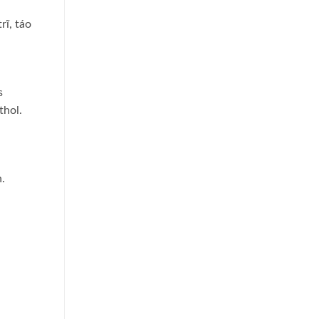
rĩ, táo
s
thol.
.