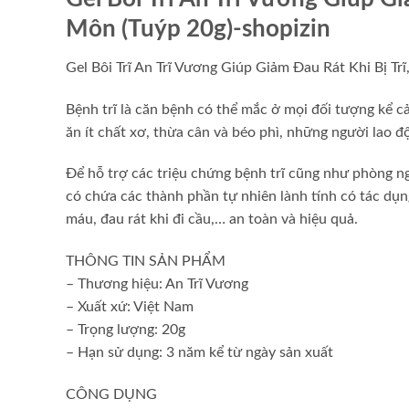
Môn (Tuýp 20g)-shopizin
Gel Bôi Trĩ An Trĩ Vương Giúp Giảm Đau Rát Khi Bị T
Bệnh trĩ là căn bệnh có thể mắc ở mọi đối tượng kể cả
ăn ít chất xơ, thừa cân và béo phì, những người lao 
Để hỗ trợ các triệu chứng bệnh trĩ cũng như phòng n
có chứa các thành phần tự nhiên lành tính có tác dụng
máu, đau rát khi đi cầu,… an toàn và hiệu quả.
THÔNG TIN SẢN PHẨM
– Thương hiệu: An Trĩ Vương
– Xuất xứ: Việt Nam
– Trọng lượng: 20g
– Hạn sử dụng: 3 năm kể từ ngày sản xuất
CÔNG DỤNG