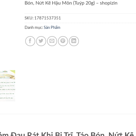
Bón, Nứt Kẽ Hậu Môn (Tuýp 20g) – shopizin
SKU:
17871537351
Danh mục:
Sản Phẩm
iảm Đau Rát Khi Bị Trĩ, Táo Bón, Nứt Kẽ