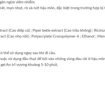
ngăn ngừa viêm nhiễm.
át, mụn nhọt, rò và nứt hậu môn, đặc biệt trong trường hợp bị t
ct (Cao diếp cá) ; Piper betle extract (Cao trầu không) ; Ricinu
ract (Cao nhọ nồi) ; Polyacrylate Crosspolymer-6 ; Ethanol ; Men
 thể sử dụng ngay sau khi đi cầu.
 hoặc sử dụng đầu thụt để bôi vào những vùng đau rát ở hậu môn
 gel An trĩ vương khoảng 5-10 phút.