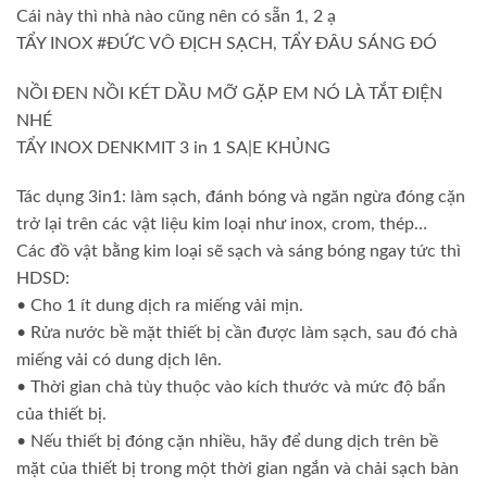
Cái này thì nhà nào cũng nên có sẵn 1, 2 ạ
TẨY INOX #ĐỨC VÔ ĐỊCH SẠCH, TẨY ĐÂU SÁNG ĐÓ
NỒI ĐEN NỒI KÉT DẦU MỠ GẶP EM NÓ LÀ TẮT ĐIỆN
NHÉ
TẨY INOX DENKMIT 3 in 1 SA|E KHỦNG
Tác dụng 3in1: làm sạch, đánh bóng và ngăn ngừa đóng cặn
trở lại trên các vật liệu kim loại như inox, crom, thép…
Các đồ vật bằng kim loại sẽ sạch và sáng bóng ngay tức thì
HDSD:
• Cho 1 ít dung dịch ra miếng vải mịn.
• Rửa nước bề mặt thiết bị cần được làm sạch, sau đó chà
miếng vải có dung dịch lên.
• Thời gian chà tùy thuộc vào kích thước và mức độ bẩn
của thiết bị.
• Nếu thiết bị đóng cặn nhiều, hãy để dung dịch trên bề
mặt của thiết bị trong một thời gian ngắn và chải sạch bàn