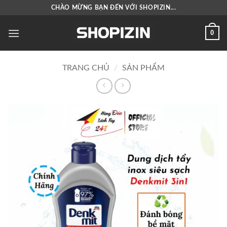
Bỏ
CHÀO MỪNG BẠN ĐẾN VỚI SHOPIZIN...
qua
nội
0
dung
TRANG CHỦ
/
SẢN PHẨM