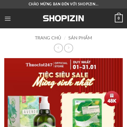
Bỏ
CHÀO MỪNG BẠN ĐẾN VỚI SHOPIZIN...
qua
nội
0
dung
TRANG CHỦ
/
SẢN PHẨM