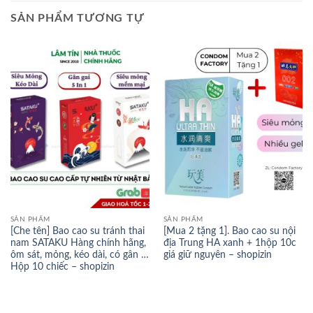
SẢN PHẨM TƯƠNG TỰ
SẢN PHẨM
SẢN PHẨM
[Che tên] Bao cao su tránh thai
[Mua 2 tặng 1]. Bao cao su nội
nam SATAKU Hàng chính hãng,
địa Trung HA xanh + 1hộp 10c
ôm sát, mỏng, kéo dài, có gân …
giá giữ nguyên – shopizin
Hộp 10 chiếc – shopizin