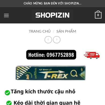
Bỏ
CHÀO MỪNG BẠN ĐẾN VỚI SHOPIZIN...
qua
nội
0
dung
TRANG CHỦ
/
SẢN PHẨM