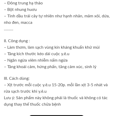
– Đông trung hạ thảo
– Bột nhung huơu
– Tinh dầu trái cây tự nhiên như hạnh nhân, mâm xôi, dứa,
nho đen, macca
………
II. Công dụng :
– Làm thơm, làm sạch vùng kín kháng khuẩn khử mùi
– Tăng kích thước kéo dài cuộc y.ê.u
– Ngăn ngừa viêm nhiễm nấm ngứa
– Tăng khoái cảm, hứng phấn, tăng cảm xúc, sinh lý
III. Cách dùng:
– Xịt trước mỗi cuộc y.ê.u 15-20p. mỗi lần xịt 3-5 nhát và
rửa sạch trước khi y.ê.u
Lưu ý: Sản phẩm này không phải là thuốc và không có tác
dụng thay thế thuốc chữa bệnh