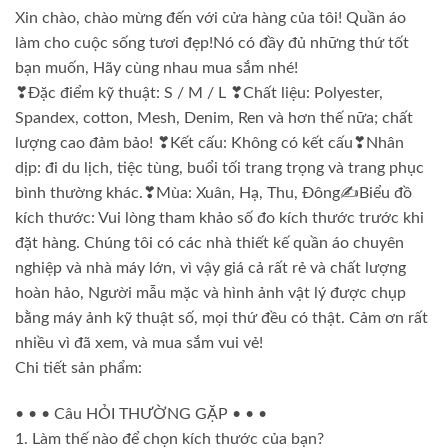
Xin chào, chào mừng đến với cửa hàng của tôi! Quần áo
làm cho cuộc sống tươi đẹp!Nó có đầy đủ những thứ tốt
bạn muốn, Hãy cùng nhau mua sắm nhé!
❣Đặc điểm kỹ thuật: S / M / L ❣Chất liệu: Polyester,
Spandex, cotton, Mesh, Denim, Ren và hơn thế nữa; chất
lượng cao đảm bảo! ❣Kết cấu: Không có kết cấu❣Nhân
dịp: đi du lịch, tiệc tùng, buổi tối trang trọng và trang phục
bình thường khác.❣Mùa: Xuân, Hạ, Thu, Đông✍Biểu đồ
kích thước: Vui lòng tham khảo số đo kích thước trước khi
đặt hàng. Chúng tôi có các nhà thiết kế quần áo chuyên
nghiệp và nhà máy lớn, vì vậy giá cả rất rẻ và chất lượng
hoàn hảo, Người mẫu mặc và hình ảnh vật lý được chụp
bằng máy ảnh kỹ thuật số, mọi thứ đều có thật. Cảm ơn rất
nhiều vì đã xem, và mua sắm vui vẻ!
Chi tiết sản phẩm:
• • • Câu HỎI THƯỜNG GẶP • • •
1. Làm thế nào để chọn kích thước của bạn?