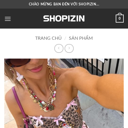
Bỏ
CHÀO MỪNG BẠN ĐẾN VỚI SHOPIZIN...
qua
nội
0
dung
TRANG CHỦ
/
SẢN PHẨM