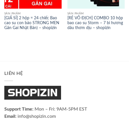
SẢN PHẨM
SẢN PHẨM
[GIÁ SỈ] 2 hộp = 24 chiếc Bao
[RẺ VÔ ĐỊCH] COMBO 10 hộp
cao su con báo STRONG MEN
bao cao su Storm – 7 bi hương
Gân Gai Nhật Bản) – shopizin
dâu thơm dịu – shopizin
LIÊN HỆ
Support Time:
Mon – Fri: 9AM-5PM EST
Email:
info@shopizin.com