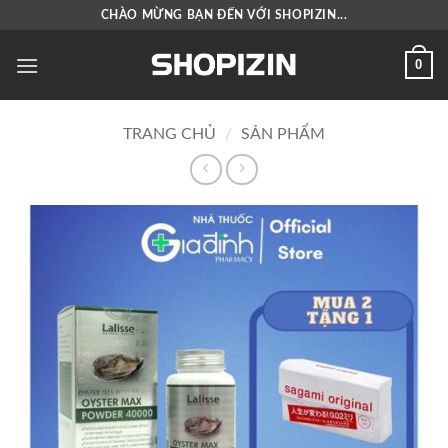
Bỏ
CHÀO MỪNG BẠN ĐẾN VỚI SHOPIZIN...
qua
nội
0
dung
TRANG CHỦ
/
SẢN PHẨM