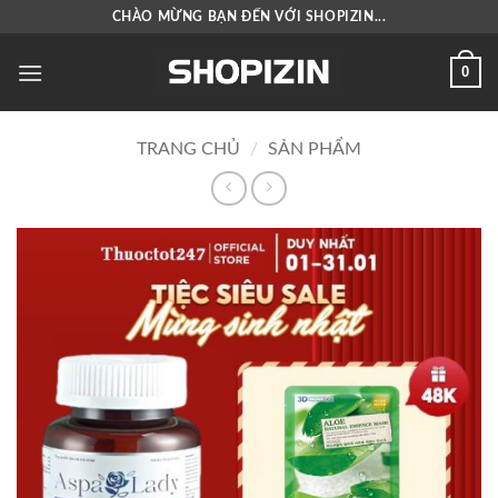
Bỏ
CHÀO MỪNG BẠN ĐẾN VỚI SHOPIZIN...
qua
nội
0
dung
TRANG CHỦ
/
SẢN PHẨM