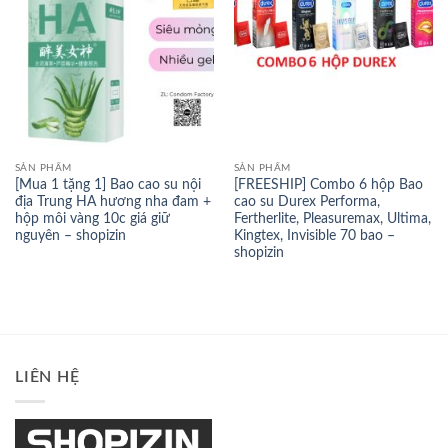
SẢN PHẨM
SẢN PHẨM
[Mua 1 tặng 1] Bao cao su nội
[FREESHIP] Combo 6 hộp Bao
địa Trung HA hương nha đam +
cao su Durex Performa,
hộp môi vàng 10c giá giữ
Fertherlite, Pleasuremax, Ultima,
nguyên – shopizin
Kingtex, Invisible 70 bao –
shopizin
LIÊN HỆ