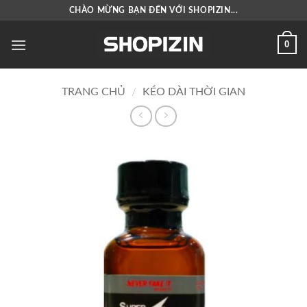
Bỏ
CHÀO MỪNG BẠN ĐẾN VỚI SHOPIZIN...
qua
nội
0
dung
TRANG CHỦ
/
KÉO DÀI THỜI GIAN