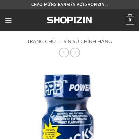
Bỏ
CHÀO MỪNG BẠN ĐẾN VỚI SHOPIZIN...
qua
nội
0
dung
TRANG CHỦ
/
SÌN SÚ CHÍNH HÃNG