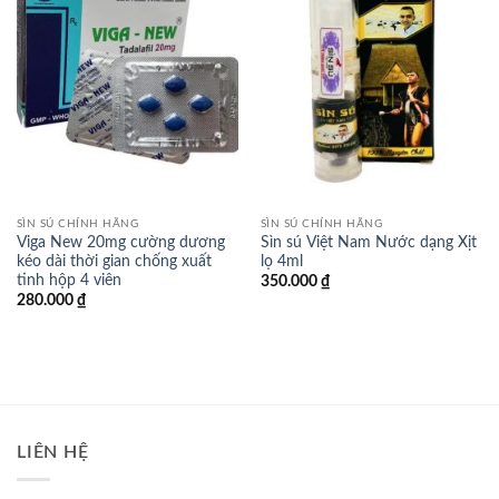
SÌN SÚ CHÍNH HÃNG
SÌN SÚ CHÍNH HÃNG
Viga New 20mg cường dương
Sìn sú Việt Nam Nước dạng Xịt
kéo dài thời gian chống xuất
lọ 4ml
tinh hộp 4 viên
350.000
₫
280.000
₫
LIÊN HỆ