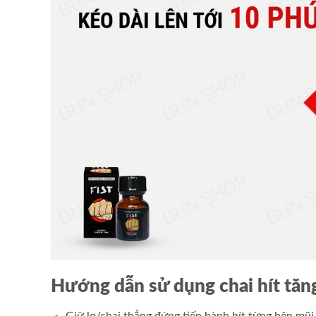
Hướng dẫn sử dụng chai hít tăn
Giữ lọ/chai thẳng đứng tiến hành hít từng bên mũi.