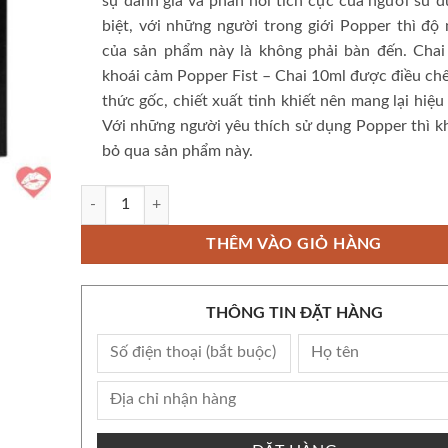
sự đánh giá và phản hồi tích cực của người sử 
biệt, với những người trong giới Popper thì độ 
của sản phẩm này là không phải bàn đến. Chai 
khoái cảm Popper Fist – Chai 10ml được điều ch
thức gốc, chiết xuất tinh khiết nên mang lại hiệu
Với những người yêu thích sử dụng Popper thì k
bỏ qua sản phẩm này.
Popper Fist Platinum 10ml chính hãng Mỹ USA PWD số lư
THÊM VÀO GIỎ HÀNG
THÔNG TIN ĐẶT HÀNG