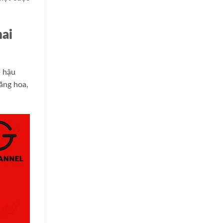
hai
p hậu
ăng hoa,