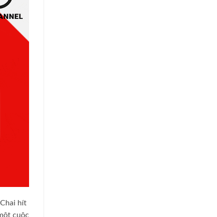
Chai hít
 một cuộc