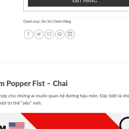
ĐẶT HÀNG
Danh mục:
Sìn Sú Chính Hãng
ảm Popper Fist – Chai
ù hợp cho những ai muốn quan hệ đường hậu môn. Đặc biệt là n
ột tư thế “yêu” mới.