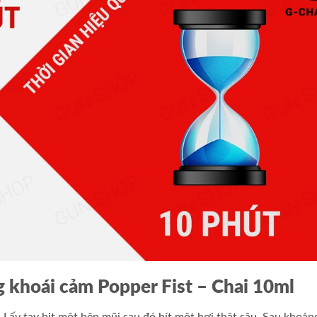
g khoái cảm Popper Fist – Chai 10ml
 Lấy tay bịt một bên mũi sau đó hít một hơi thật sâu. Sau khoản