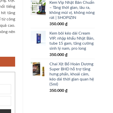
dụng. Đặc
Kem Vip Nhật Bản Chuẩn
nổi tiếng
– Tăng thời gian, lâu ra,
không mùi vị, không nóng
hít tăng
rát | SHOPIZIN
ế từ công
350.000
₫
 quả cao.
hông nên
Kem bôi kéo dài Cream
VIP, nhập khẩu Nhật Bản,
tube 15 gam, tăng cường
sinh lý nam, pro long
ợng
350.000
₫
Chai Xịt Bổ Hoàn Dương
Super BHD hỗ trợ tăng
hưng phấn, khoái cảm,
kéo dài thời gian quan hệ
(5ml)
350.000
₫