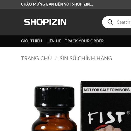
Bỏ
CHÀO MỪNG BẠN ĐẾN VỚI SHOPIZIN...
qua
nội
Tìm
kiếm
dung
sản
phẩm
GIỚI THIỆU
LIÊN HỆ
TRACK YOUR ORDER
TRANG CHỦ
/
SÌN SÚ CHÍNH HÃNG