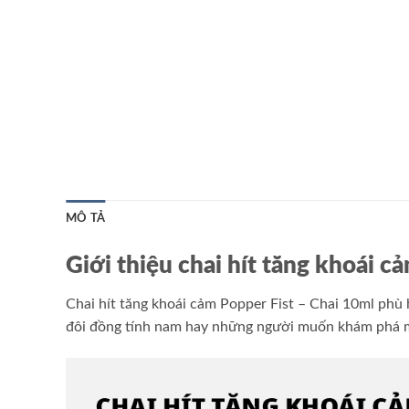
MÔ TẢ
Giới thiệu chai hít tăng khoái c
Chai hít tăng khoái cảm Popper Fist – Chai 10ml ph
đôi đồng tính nam hay những người muốn khám phá m