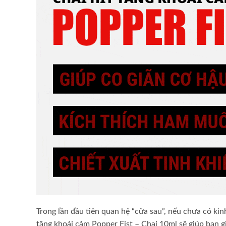
Trong lần đầu tiên quan hệ “cửa sau”, nếu chưa có kin
tăng khoái cảm Popper Fist – Chai 10ml sẽ giúp bạn g