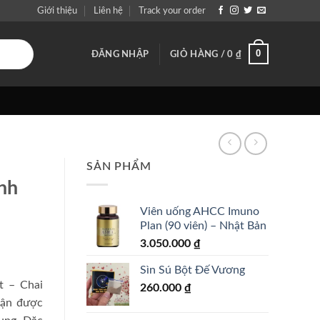
Giới thiệu
Liên hệ
Track your order
0
ĐĂNG NHẬP
GIỎ HÀNG /
0
₫
SẢN PHẨM
nh
Viên uống AHCC Imuno
Plan (90 viên) – Nhật Bản
3.050.000
₫
Sìn Sú Bột Đế Vương
t – Chai
260.000
₫
hận được