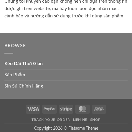
Chúng tôi khuyến cáo bạn không nên chỉ dựa trên thông tin
được ghi trên website, mà hãy luôn luôn đọc nhãn mác,
cảnh báo và hướng dẫn sử dụng trước khi dùng sản phẩm
BROWSE
Kéo Dài Thời Gian
Sản Phẩm
Sìn Sú Chính Hãng
Visa
PayPal
Stripe
MasterCard
Cash
On
TRACK YOUR ORDER
LIÊN HỆ
SHOP
Delivery
Copyright 2026 ©
Flatsome Theme