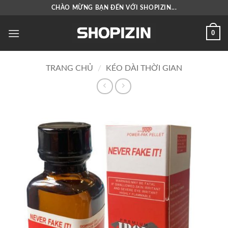
Bỏ
CHÀO MỪNG BẠN ĐẾN VỚI SHOPIZIN...
qua
nội
0
dung
TRANG CHỦ
/
KÉO DÀI THỜI GIAN