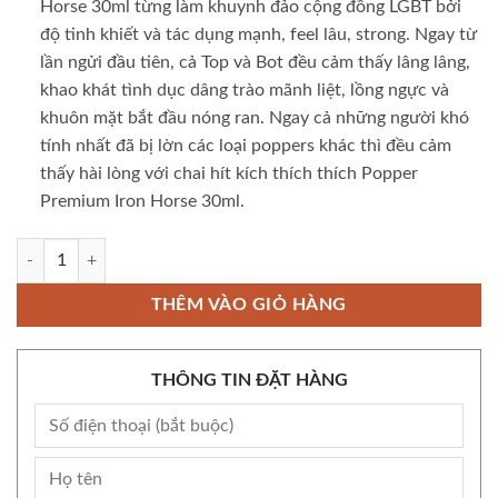
Horse 30ml từng làm khuynh đảo cộng đồng LGBT bởi
độ tinh khiết và tác dụng mạnh, feel lâu, strong. Ngay từ
lần ngửi đầu tiên, cả Top và Bot đều cảm thấy lâng lâng,
khao khát tình dục dâng trào mãnh liệt, lồng ngực và
khuôn mặt bắt đầu nóng ran. Ngay cả những người khó
tính nhất đã bị lờn các loại poppers khác thì đều cảm
thấy hài lòng với chai hít kích thích thích Popper
Premium Iron Horse 30ml.
Popper Premium Iron Horse 30ml chính hãng Mỹ Never Fake It dành ch
THÊM VÀO GIỎ HÀNG
THÔNG TIN ĐẶT HÀNG