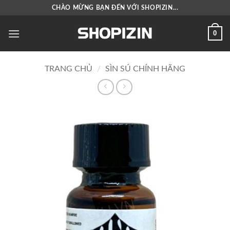
Bỏ
CHÀO MỪNG BẠN ĐẾN VỚI SHOPIZIN...
qua
nội
0
dung
TRANG CHỦ
/
SÌN SÚ CHÍNH HÃNG