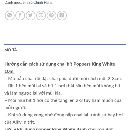
Danh mục:
Sìn Sú Chính Hãng
MÔ TẢ
Hướng dẫn cách sử dụng chai hít Poppers King White
10ml
– Mở nắp chai rồi đặt chai phía dưới mũi cách mũi 2-3cm.
– Bịt 1 bên mũi lại và hít 1 hơi thật sâu bên mũi không bịt,
và làm ngược lại với mũi kia.
– Mỗi mũi hít 1 hơi có thể tăng lên 2-3 tuỳ ham muốn của
mỗi người.
– Khi sử dụng xong nhớ đóng nắp chai lại tránh sự bay hơi
của Alkyl nitrit.
Lưu ý khi dùng popper King White dành cho Top Bot