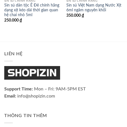
SÌN SÚ CHÍNH HÃNG
SÌN SÚ CHÍNH HÃNG
Sìn sú dân tộc Ê Đê chính hãng
Sìn sú Việt Nam dạng Nước Xịt
dạng xịt kéo dài thời gian quan
6ml ngâm nguyên khối
hệ chai nhỏ 5ml
350.000
₫
250.000
₫
LIÊN HỆ
Support Time:
Mon – Fri: 9AM-5PM EST
Email:
info@shopizin.com
THÔNG TIN THÊM