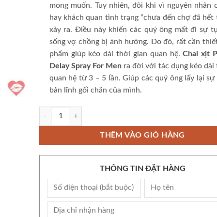
mong muốn. Tuy nhiên, đôi khi vì nguyên nhân 
hay khách quan tình trạng “chưa đến chợ đã hết 
xảy ra. Điều này khiến các quý ông mất đi sự tự
sống vợ chồng bị ảnh hưởng. Do đó, rất cần thiế
phẩm giúp kéo dài thời gian quan hệ.
Chai xịt 
Delay Spray For Men
ra đời với tác dụng kéo dài 
quan hệ từ 3 – 5 lần. Giúp các quý ông lấy lại sự 
bản lĩnh gối chăn của mình.
Chai xịt Mỹ Powergra Delay Spray For Men - Kéo dài thời gi
THÊM VÀO GIỎ HÀNG
THÔNG TIN ĐẶT HÀNG