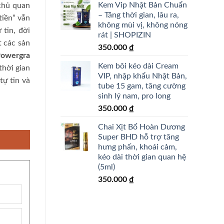
Kem Vip Nhật Bản Chuẩn
chủ quan
– Tăng thời gian, lâu ra,
tiền” vẫn
không mùi vị, không nóng
 tin, đời
rát | SHOPIZIN
t các sản
350.000
₫
Powergra
Kem bôi kéo dài Cream
thời gian
VIP, nhập khẩu Nhật Bản,
tự tin và
tube 15 gam, tăng cường
sinh lý nam, pro long
350.000
₫
an - Chai 13ml số lượng
Chai Xịt Bổ Hoàn Dương
Super BHD hỗ trợ tăng
hưng phấn, khoái cảm,
kéo dài thời gian quan hệ
(5ml)
350.000
₫