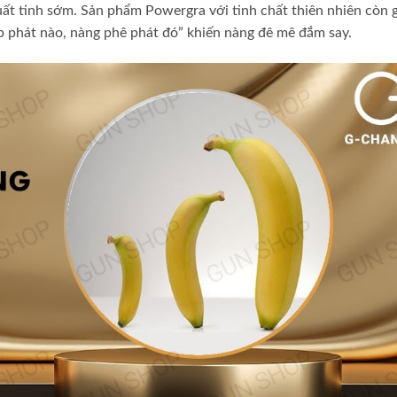
uất tinh sớm. Sản phẩm Powergra với tinh chất thiên nhiên còn 
phát nào, nàng phê phát đó” khiến nàng đê mê đắm say.