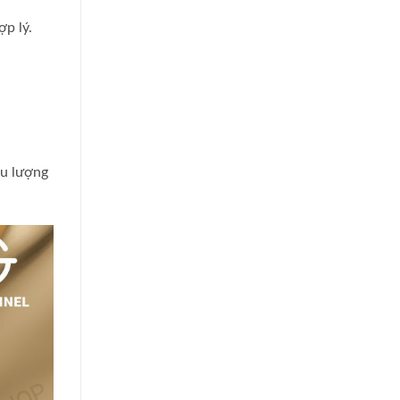
p lý.
ều lượng