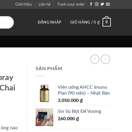
Giới thiệu
Liên hệ
Track your order
0
ĐĂNG NHẬP
GIỎ HÀNG /
0
₫
SẢN PHẨM
pray
 Chai
Viên uống AHCC Imuno
Plan (90 viên) – Nhật Bản
3.050.000
₫
Sìn Sú Bột Đế Vương
260.000
₫
ý ông nào