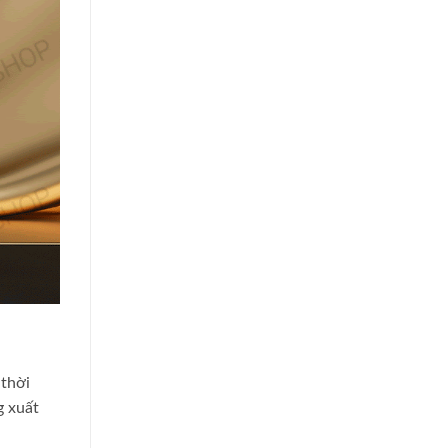
 thời
g xuất