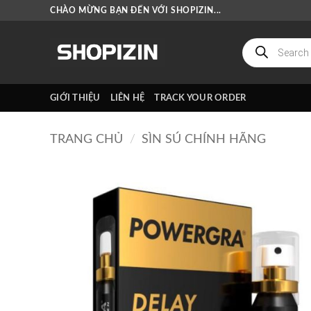
Bỏ
CHÀO MỪNG BẠN ĐẾN VỚI SHOPIZIN...
qua
nội
Tìm
kiếm
dung
sản
phẩm
GIỚI THIỆU
LIÊN HỆ
TRACK YOUR ORDER
TRANG CHỦ
/
SÌN SÚ CHÍNH HÃNG