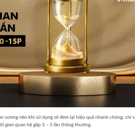
hun sương nên khi sử dụng sẽ đem lại hiệu quả nhanh chóng, chỉ 
hời gian quan hệ gấp 3 – 5 lần thông thường.