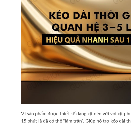
Vì sản phẩm được thiết kế dạng xịt nén với vòi xịt p
15 phút là đã có thể “lâm trận”. Giúp hỗ trợ kéo dài t