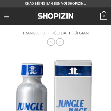
Bỏ
CHÀO MỪNG BẠN ĐẾN VỚI SHOPIZIN...
qua
nội
0
dung
TRANG CHỦ
/
KÉO DÀI THỜI GIAN