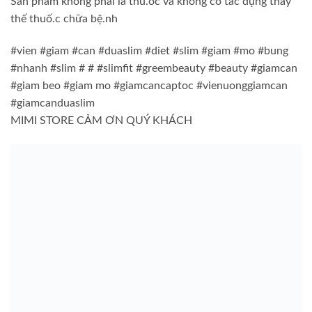
Sản phẩm không phải là thu.ốc và không có tác dụng thay
thế thuố.c chữa bệ.nh
#vien #giam #can #duaslim #diet #slim #giam #mo #bung
#nhanh #slim # # #slimfit #greembeauty #beauty #giamcan
#giam beo #giam mo #giamcancaptoc #vienuonggiamcan
#giamcanduaslim
MIMI STORE CẢM ƠN QUÝ KHÁCH