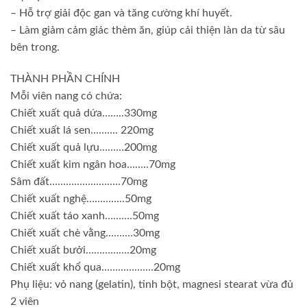
– Hỗ trợ giải độc gan và tăng cường khí huyết.
– Làm giảm cảm giác thèm ăn, giúp cải thiện làn da từ sâu
bên trong.
THÀNH PHẦN CHÍNH
Mỗi viên nang có chứa:
Chiết xuất quả dứa……..330mg
Chiết xuất lá sen………. 220mg
Chiết xuất quả lựu………200mg
Chiết xuất kim ngân hoa……..70mg
Sâm đất……………………..70mg
Chiết xuất nghệ…………..50mg
Chiết xuất táo xanh……….50mg
Chiết xuất chè vằng……….30mg
Chiết xuất bưởi…………….20mg
Chiết xuất khổ qua……………….20mg
Phụ liệu: vỏ nang (gelatin), tinh bột, magnesi stearat vừa đủ
2 viên