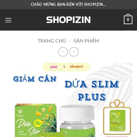
Bỏ
CHÀO MỪNG BẠN ĐẾN VỚI SHOPIZIN...
qua
nội
0
dung
TRANG CHỦ
/
SẢN PHẨM