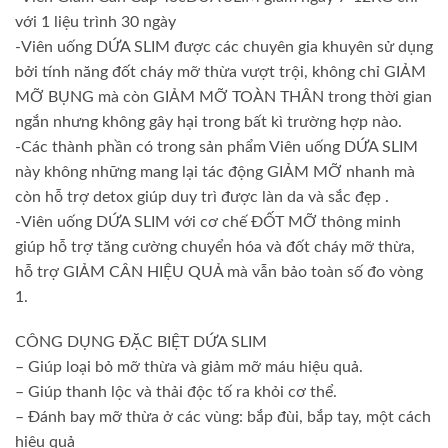
với 1 liệu trình 30 ngày
-Viên uống DỨA SLIM được các chuyên gia khuyên sử dụng
bởi tính năng đốt cháy mỡ thừa vượt trội, không chỉ GIẢM
MỠ BỤNG mà còn GIẢM MỠ TOÀN THÂN trong thời gian
ngắn nhưng không gây hại trong bất kì trường hợp nào.
-Các thành phần có trong sản phẩm Viên uống DỨA SLIM
này không những mang lại tác động GIẢM MỠ nhanh mà
còn hỗ trợ detox giúp duy trì được làn da và sắc đẹp .
-Viên uống DỨA SLIM với cơ chế ĐỐT MỠ thông minh
giúp hỗ trợ tăng cường chuyển hóa và đốt cháy mỡ thừa,
hỗ trợ GIẢM CÂN HIỆU QUẢ mà vẫn bảo toàn số đo vòng
1.
CÔNG DỤNG ĐẶC BIỆT DỨA SLIM
– Giúp loại bỏ mỡ thừa và giảm mỡ máu hiệu quả.
– Giúp thanh lộc và thải độc tố ra khỏi cơ thể.
– Đánh bay mỡ thừa ở các vùng: bắp đùi, bắp tay, một cách
hiệu quả