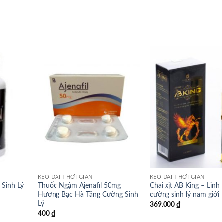
KÉO DÀI THỜI GIAN
KÉO DÀI THỜI GIAN
Sinh Lý
Thuốc Ngậm Ajenafil 50mg
Chai xịt AB King – Linh
Hương Bạc Hà Tăng Cường Sinh
cường sinh lý nam giới
Lý
369.000
₫
400
₫