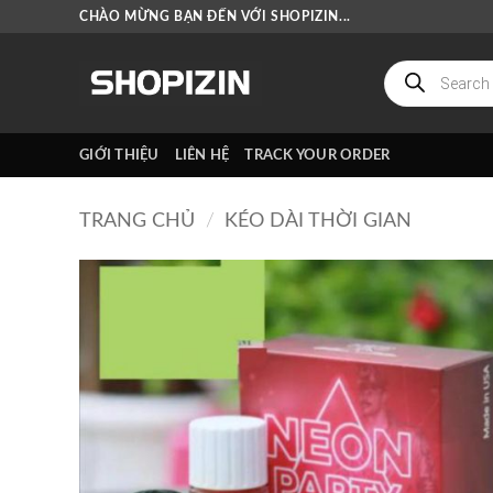
Bỏ
CHÀO MỪNG BẠN ĐẾN VỚI SHOPIZIN...
qua
nội
Tìm
kiếm
dung
sản
phẩm
GIỚI THIỆU
LIÊN HỆ
TRACK YOUR ORDER
TRANG CHỦ
/
KÉO DÀI THỜI GIAN