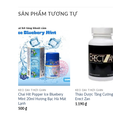
SẢN PHẨM TƯƠNG TỰ
KÉO DÀI THỜI GIAN
KÉO DÀI THỜI GIAN
Chai Hít Popper Ice Bluebery
Thảo Dược Tăng Cường 
Mint 20ml Hương Bạc Hà Mát
Erect Zan
Lạnh
1.190
₫
500
₫