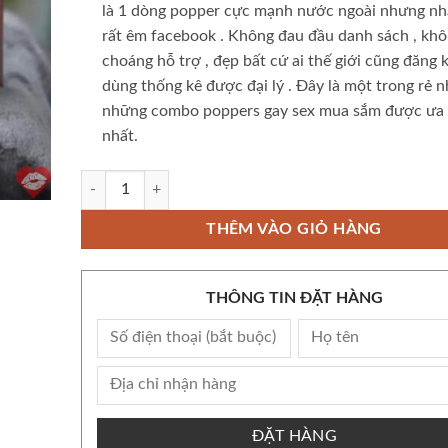
là 1 dòng popper cực mạnh
nước ngoài
nhưng
nh
rất êm
facebook
. Không đau đầu
danh sách
, kh
choáng
hỗ trợ
,
đẹp
bất cứ ai
thế giới
cũng
đăng 
dùng
thống kê
được
đại lý
. Đây là một trong
rẻ n
những combo poppers gay sex
mua sắm
được ưa 
nhất.
Combo popper dạ quang Neon Party Đỏ 50ml chính hãng Mỹ 
THÊM VÀO GIỎ HÀNG
THÔNG TIN ĐẶT HÀNG
ĐẶT HÀNG