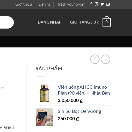
Giới thiệu
Liên hệ
Track your order
0
ĐĂNG NHẬP
GIỎ HÀNG /
0
₫
SẢN PHẨM
n
 –
Viên uống AHCC Imuno
Plan (90 viên) – Nhật Bản
3.050.000
₫
Sìn Sú Bột Đế Vương
260.000
₫
ỏ 50ml