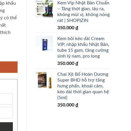
Kem Vip Nhật Bản Chuẩn
ập khẩu
– Tăng thời gian, lâu ra,
ông
không mùi vị, không nóng
ký
có thể
rát | SHOPIZIN
hất
350.000
₫
thích
Kem bôi kéo dài Cream
VIP, nhập khẩu Nhật Bản,
tube 15 gam, tăng cường
- Chai 40ml + 10ml số lượng
sinh lý nam, pro long
350.000
₫
Chai Xịt Bổ Hoàn Dương
Super BHD hỗ trợ tăng
hưng phấn, khoái cảm,
kéo dài thời gian quan hệ
(5ml)
350.000
₫