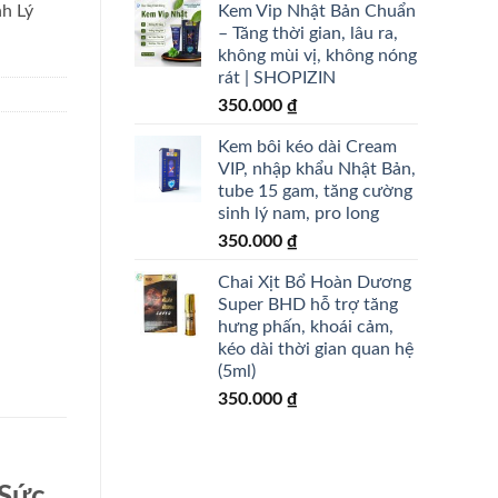
Kem Vip Nhật Bản Chuẩn
h Lý
– Tăng thời gian, lâu ra,
không mùi vị, không nóng
rát | SHOPIZIN
350.000
₫
Kem bôi kéo dài Cream
VIP, nhập khẩu Nhật Bản,
tube 15 gam, tăng cường
sinh lý nam, pro long
350.000
₫
Chai Xịt Bổ Hoàn Dương
Super BHD hỗ trợ tăng
hưng phấn, khoái cảm,
kéo dài thời gian quan hệ
(5ml)
350.000
₫
 Sức