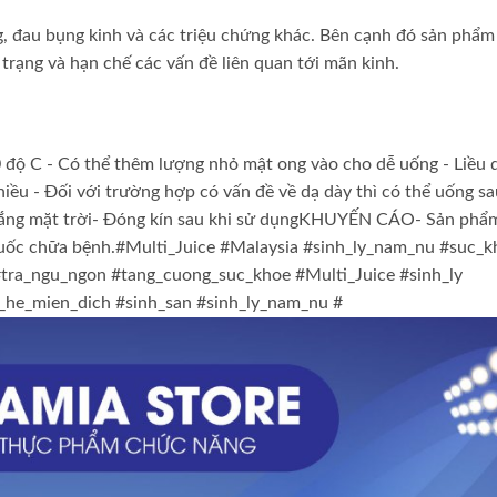
g, đau bụng kinh và các triệu chứng khác. Bên cạnh đó sản phẩm
trạng và hạn chế các vấn đề liên quan tới mãn kinh.
 độ C - Có thể thêm lượng nhỏ mật ong vào cho dễ uống - Liều 
iều - Đối với trường hợp có vấn đề về dạ dày thì có thể uống sa
ắng mặt trời- Đóng kín sau khi sử dụngKHUYẾN CÁO- Sản phẩ
thuốc chữa bệnh.#Multi_Juice #Malaysia #sinh_ly_nam_nu #suc_
tra_ngu_ngon #tang_cuong_suc_khoe #Multi_Juice #sinh_ly
_he_mien_dich #sinh_san #sinh_ly_nam_nu #