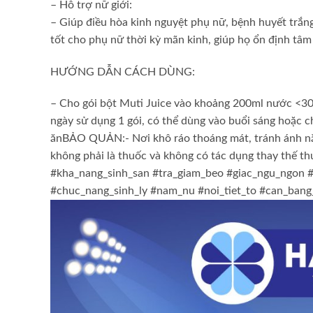
– Hỗ trợ nữ giới:
– Giúp điều hòa kinh nguyệt phụ nữ, bệnh huyết trắn
tốt cho phụ nữ thời kỳ mãn kinh, giúp họ ổn định tâm 
HƯỚNG DẪN CÁCH DÙNG:
– Cho gói bột Muti Juice vào khoảng 200ml nước <30
ngày sử dụng 1 gói, có thể dùng vào buổi sáng hoặc ch
ănBẢO QUẢN:- Nơi khô ráo thoáng mát, tránh ánh n
không phải là thuốc và không có tác dụng thay thế 
#kha_nang_sinh_san #tra_giam_beo #giac_ngu_ngon #
#chuc_nang_sinh_ly #nam_nu #noi_tiet_to #can_bang