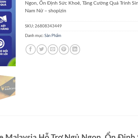
Ngon, Ổn Định Sức Khoẻ, Tăng Cường Quá Trình Sin
Nam Nữ – shopizin
SKU:
26808343449
Danh mục:
Sản Phẩm
ce Malaysia Hỗ Trợ Ngủ Ngon, Ổn Định