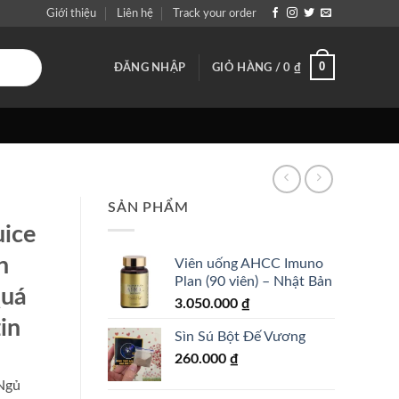
Giới thiệu
Liên hệ
Track your order
0
ĐĂNG NHẬP
GIỎ HÀNG /
0
₫
SẢN PHẨM
uice
n
Viên uống AHCC Imuno
Plan (90 viên) – Nhật Bản
Quá
3.050.000
₫
in
Sìn Sú Bột Đế Vương
260.000
₫
 Ngủ