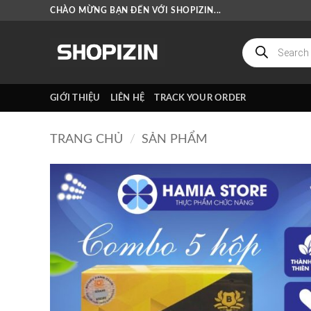
Bỏ
CHÀO MỪNG BẠN ĐẾN VỚI SHOPIZIN...
qua
nội
Tìm
kiếm
dung
sản
phẩm
GIỚI THIỆU
LIÊN HỆ
TRACK YOUR ORDER
TRANG CHỦ
/
SẢN PHẨM