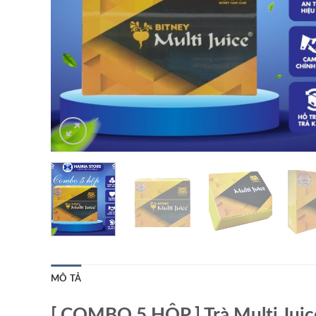
MÔ TẢ
[ COMBO 5 HỘP ] Trà Multi Jui