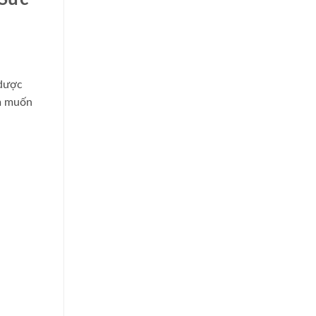
 dược
am muốn