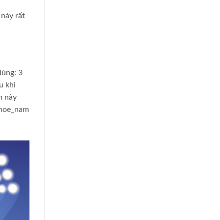
 này rất
dùng: 3
u khi
m này
khoe_nam