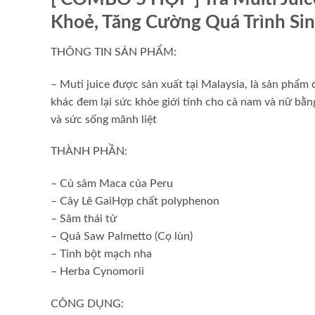
Khoẻ, Tăng Cường Quá Trình Si
THÔNG TIN SẢN PHẨM:
– Muti juice được sản xuất tại Malaysia, là sản phẩ
khác đem lại sức khỏe giới tính cho cả nam và nữ bằ
và sức sống mãnh liệt
THÀNH PHẦN:
– Củ sâm Maca của Peru
– Cây Lê GaiHợp chất polyphenon
– Sâm thái tử
– Quả Saw Palmetto (Cọ lùn)
– Tinh bột mạch nha
– Herba Cynomorii
CÔNG DỤNG: