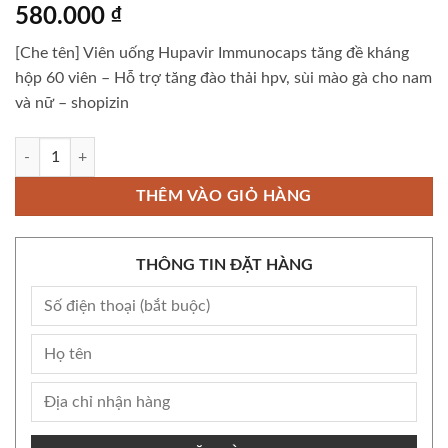
580.000
₫
[Che tên] Viên uống Hupavir Immunocaps tăng đề kháng
hộp 60 viên – Hỗ trợ tăng đào thải hpv, sùi mào gà cho nam
và nữ – shopizin
[Che tên] Viên uống Hupavir Immunocaps tăng đề kháng hộp 60 viên - H
THÊM VÀO GIỎ HÀNG
THÔNG TIN ĐẶT HÀNG