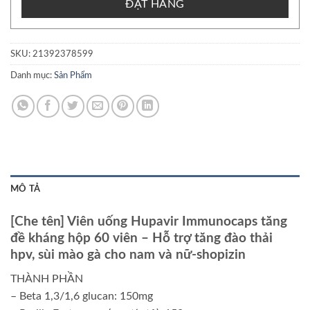
ĐẶT HÀNG
SKU:
21392378599
Danh mục:
Sản Phẩm
MÔ TẢ
[Che tên] Viên uống Hupavir Immunocaps tăng
đề kháng hộp 60 viên – Hỗ trợ tăng đào thải
hpv, sùi mào gà cho nam và nữ-shopizin
THÀNH PHẦN
– Beta 1,3/1,6 glucan: 150mg