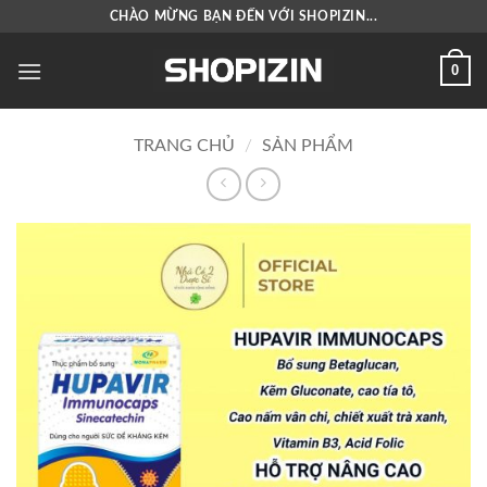
Bỏ
CHÀO MỪNG BẠN ĐẾN VỚI SHOPIZIN...
qua
nội
0
dung
TRANG CHỦ
/
SẢN PHẨM