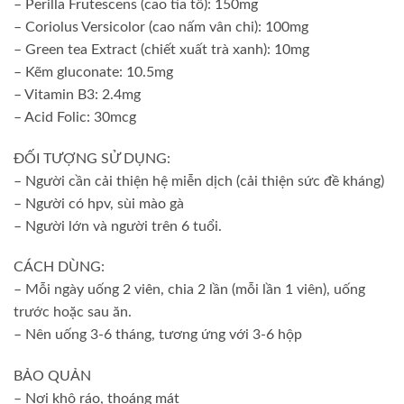
– Perilla Frutescens (cao tía tô): 150mg
– Coriolus Versicolor (cao nấm vân chi): 100mg
– Green tea Extract (chiết xuất trà xanh): 10mg
– Kẽm gluconate: 10.5mg
– Vitamin B3: 2.4mg
– Acid Folic: 30mcg
ĐỐI TƯỢNG SỬ DỤNG:
– Người cần cải thiện hệ miễn dịch (cải thiện sức đề kháng)
– Người có hpv, sùi mào gà
– Người lớn và người trên 6 tuổi.
CÁCH DÙNG:
– Mỗi ngày uống 2 viên, chia 2 lần (mỗi lần 1 viên), uống
trước hoặc sau ăn.
– Nên uống 3-6 tháng, tương ứng với 3-6 hộp
BẢO QUẢN
– Nơi khô ráo, thoáng mát