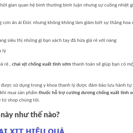
 thời gian quan hệ bình thường
bình luận
nhưng sự cuồng nhiệt
g
g cơn ân ái
Đức
nhưng không không làm giảm bớt sự thăng hoa
nàng
siêu thị
những gì bạn
xách tay
đã hứa
giá rẻ
với nàng
 lý
iá rẻ
,
chai xịt chống xuất tinh sớm
thanh toán
sẽ giúp bạn có m
g
được sử dụng trong y khoa
thanh lý
được đảm bảo lưu hành tự
 khi mua sản phẩm
thuốc hỗ trợ cường dương chống xuất tinh 
 từ shop chúng tôi.
 này như thế nào?