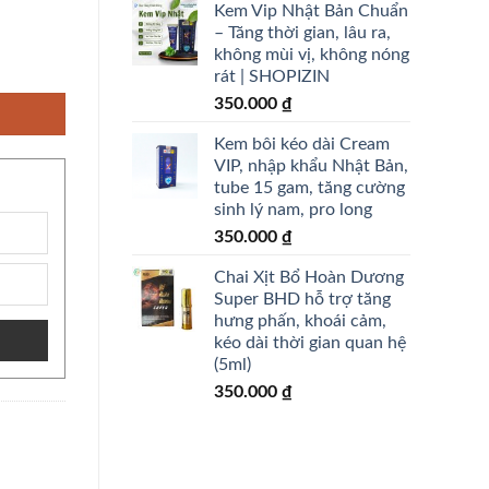
Kem Vip Nhật Bản Chuẩn
– Tăng thời gian, lâu ra,
không mùi vị, không nóng
uốc kéo dài thời gian số lượng
rát | SHOPIZIN
350.000
₫
Kem bôi kéo dài Cream
VIP, nhập khẩu Nhật Bản,
tube 15 gam, tăng cường
sinh lý nam, pro long
350.000
₫
Chai Xịt Bổ Hoàn Dương
Super BHD hỗ trợ tăng
hưng phấn, khoái cảm,
kéo dài thời gian quan hệ
(5ml)
350.000
₫