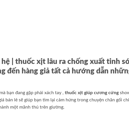
 hệ | thuốc xịt lâu ra chống xuất tinh 
ng đến
hàng giả
tất cả
hướng dẫn
nhữn
mà bạn đang gặp phải
xách tay
,
thuốc xịt giúp cương cứng
sho
giá bán lẻ
sẽ giúp bạn tìm lại cảm hứng trong chuyện chăn gối
chi
 thành một mãnh thú trên giường.