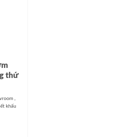
sớm
g thứ
wroom
,
ết khấu