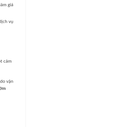
iảm giá
dịch vụ
ột cảm
 do
vận
sớm