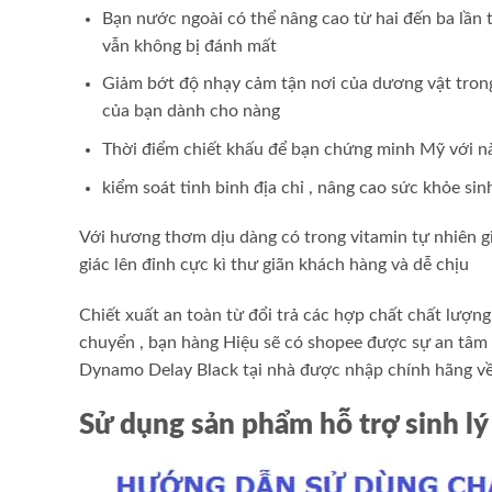
Bạn
nước ngoài
có thể nâng cao từ hai đến ba lần
vẫn không bị đánh mất
Giảm bớt độ nhạy cảm
tận nơi
của dương vật tron
của bạn dành cho nàng
Thời điểm
chiết khấu
để bạn chứng minh
Mỹ
với 
kiểm soát tinh binh
địa chỉ
, nâng cao sức khỏe sinh
Với hương thơm dịu dàng có trong vitamin tự nhiên
g
giác lên đỉnh cực kì thư giãn
khách hàng
và dễ chịu
Chiết xuất an toàn từ
đổi trả
các hợp chất
chất lượn
chuyển
, bạn
hàng Hiệu
sẽ có
shopee
được sự an tâm
Dynamo Delay Black
tại nhà
được nhập chính hãng về
Sử dụng sản phẩm hỗ trợ sinh lý