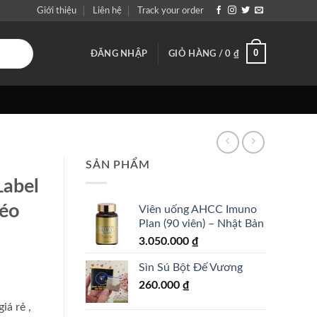
Giới thiệu
Liên hệ
Track your order
0
ĐĂNG NHẬP
GIỎ HÀNG /
0
₫
SẢN PHẨM
Label
kéo
Viên uống AHCC Imuno
Plan (90 viên) – Nhật Bản
3.050.000
₫
Sìn Sú Bột Đế Vương
260.000
₫
giá rẻ
,