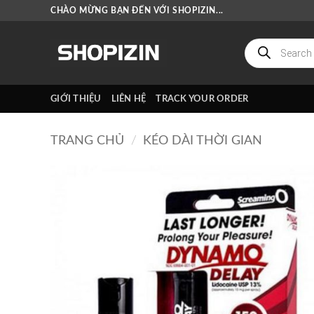
Bỏ
CHÀO MỪNG BẠN ĐẾN VỚI SHOPIZIN...
qua
nội
Tìm
kiếm
dung
sản
phẩm
GIỚI THIỆU
LIÊN HỆ
TRACK YOUR ORDER
TRANG CHỦ
/
KÉO DÀI THỜI GIAN