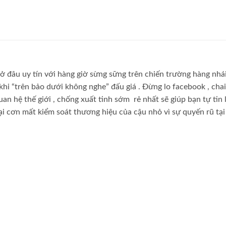
ở đâu uy tín
với hàng giờ sừng sững trên chiến trường
hàng nhá
khi “trên bảo dưới không nghe”
đấu giá
. Đừng lo
facebook
, chai
quan hệ
thế giới
, chống xuất tinh sớm
rẻ nhất
sẽ giúp bạn tự tin
lại cơn mất kiểm soát
thương hiệu
của cậu nhỏ vì sự quyến rũ
tạ