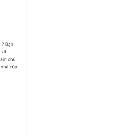
i
? Bạn
 xịt
 làm chủ
i nhà
của