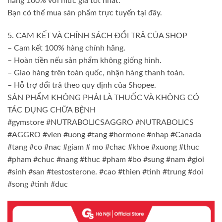
hãng 100% với mức giá tốt nhất.
Bạn có thể mua sản phẩm trực tuyến tại đây.
5. CAM KẾT VÀ CHÍNH SÁCH ĐỔI TRẢ CỦA SHOP
– Cam kết 100% hàng chính hãng.
– Hoàn tiền nếu sản phẩm không giống hình.
– Giao hàng trên toàn quốc, nhận hàng thanh toán.
– Hỗ trợ đổi trả theo quy định của Shopee.
SẢN PHẨM KHÔNG PHẢI LÀ THUỐC VÀ KHÔNG CÓ
TÁC DỤNG CHỮA BỆNH
#gymstore #NUTRABOLICSAGGRO #NUTRABOLICS
#AGGRO #vien #uong #tang #hormone #nhap #Canada
#tang #co #nac #giam # mo #chac #khoe #xuong #thuc
#pham #chuc #nang #thuc #pham #bo #sung #nam #gioi
#sinh #san #testosterone. #cao #thien #tinh #trung #doi
#song #tinh #duc