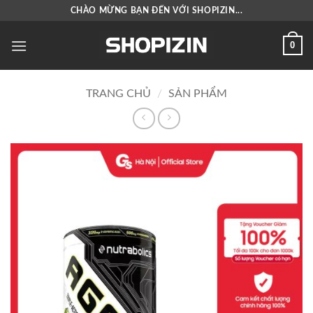
Bỏ
CHÀO MỪNG BẠN ĐẾN VỚI SHOPIZIN...
qua
nội
0
dung
TRANG CHỦ
/
SẢN PHẨM