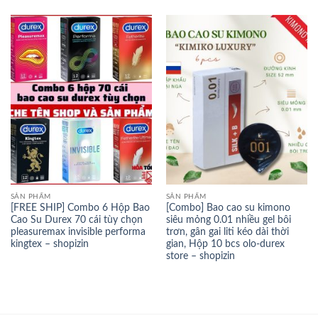
SẢN PHẨM
SẢN PHẨM
[FREE SHIP] Combo 6 Hộp Bao
[Combo] Bao cao su kimono
Cao Su Durex 70 cái tùy chọn
siêu mỏng 0.01 nhiều gel bôi
pleasuremax invisible performa
trơn, gân gai liti kéo dài thời
kingtex – shopizin
gian, Hộp 10 bcs olo-durex
store – shopizin