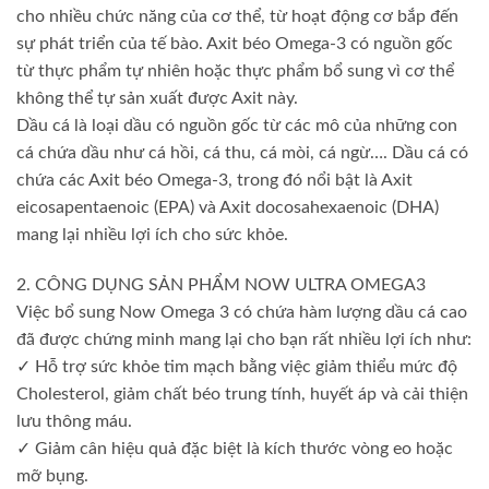
cho nhiều chức năng của cơ thể, từ hoạt động cơ bắp đến
sự phát triển của tế bào. Axit béo Omega-3 có nguồn gốc
từ thực phẩm tự nhiên hoặc thực phẩm bổ sung vì cơ thể
không thể tự sản xuất được Axit này.
Dầu cá là loại dầu có nguồn gốc từ các mô của những con
cá chứa dầu như cá hồi, cá thu, cá mòi, cá ngừ…. Dầu cá có
chứa các Axit béo Omega-3, trong đó nổi bật là Axit
eicosapentaenoic (EPA) và Axit docosahexaenoic (DHA)
mang lại nhiều lợi ích cho sức khỏe.
2. CÔNG DỤNG SẢN PHẨM NOW ULTRA OMEGA3
Việc bổ sung Now Omega 3 có chứa hàm lượng dầu cá cao
đã được chứng minh mang lại cho bạn rất nhiều lợi ích như:
✓ Hỗ trợ sức khỏe tim mạch bằng việc giảm thiểu mức độ
Cholesterol, giảm chất béo trung tính, huyết áp và cải thiện
lưu thông máu.
✓ Giảm cân hiệu quả đặc biệt là kích thước vòng eo hoặc
mỡ bụng.