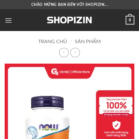
Bỏ
CHÀO MỪNG BẠN ĐẾN VỚI SHOPIZIN...
qua
nội
0
dung
TRANG CHỦ
/
SẢN PHẨM