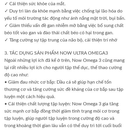
✓ Cải thiện sức khỏe của mắt.
✓ Duy trì làn da khỏe mạnh bằng việc chống lại lão hóa do
yếu tố môi trường tác động như ánh nắng mặt trời, bụi bẩn.
✓ Giảm thiểu vấn đề gan nhiễm mỡ bằng việc bổ sung chất
béo tốt vào gan và đào thải chất béo có hại trong gan.
✓ Tăng cường sự tập trung của não bộ, cải thiện trí nhớ
3. TÁC DỤNG SẢN PHẨM NOW ULTRA OMEGA3
Ngoài những lợi ích đã kể ở trên, Now Omega 3 cũng mang
lại rất nhiều lợi ích cho người tập thể dục, thể thao cường
độ cao như:
• Giảm đau nhức cơ bắp: Dầu cá sẽ giúp hạn chế tổn
thương cơ và tăng cường sức đề kháng của cơ bắp sau tập
luyện một cách hiệu quả.
• Cải thiện chất lượng tập luyện: Now Omega 3 gia tăng
sức mạnh cơ bắp đồng thời giảm tình trạng mỏi cơ trong
tập luyện, giúp người tập luyện trong cường độ cao và
trong khoảng thời gian lâu vẫn có thể duy trì tới cuối buổi