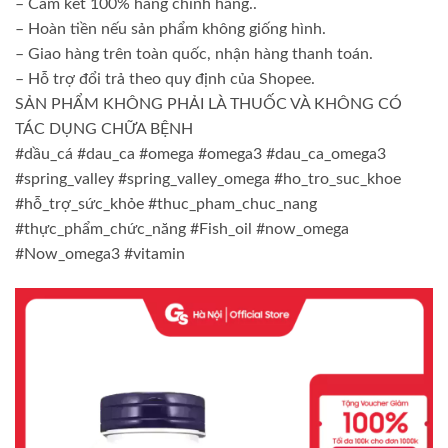
– Cam kết 100% hàng chính hãng..
– Hoàn tiền nếu sản phẩm không giống hình.
– Giao hàng trên toàn quốc, nhận hàng thanh toán.
– Hỗ trợ đổi trả theo quy định của Shopee.
SẢN PHẨM KHÔNG PHẢI LÀ THUỐC VÀ KHÔNG CÓ
TÁC DỤNG CHỮA BỆNH
#dầu_cá #dau_ca #omega #omega3 #dau_ca_omega3
#spring_valley #spring_valley_omega #ho_tro_suc_khoe
#hỗ_trợ_sức_khỏe #thuc_pham_chuc_nang
#thực_phẩm_chức_năng #Fish_oil #now_omega
#Now_omega3 #vitamin