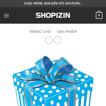
Bỏ
CHÀO MỪNG BẠN ĐẾN VỚI SHOPIZIN...
qua
nội
0
dung
TRANG CHỦ
/
SẢN PHẨM