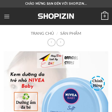
Bỏ
CHÀO MỪNG BẠN ĐẾN VỚI SHOPIZIN...
qua
nội
0
dung
TRANG CHỦ
/
SẢN PHẨM