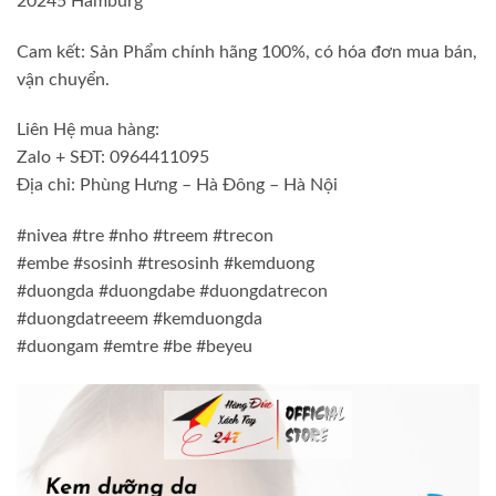
20245 Hamburg
Cam kết: Sản Phẩm chính hãng 100%, có hóa đơn mua bán,
vận chuyển.
Liên Hệ mua hàng:
Zalo + SĐT: 0964411095
Địa chỉ: Phùng Hưng – Hà Đông – Hà Nội
#nivea #tre #nho #treem #trecon
#embe #sosinh #tresosinh #kemduong
#duongda #duongdabe #duongdatrecon
#duongdatreeem #kemduongda
#duongam #emtre #be #beyeu