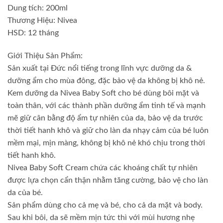
Dung tích: 200ml
Thương Hiệu: Nivea
HSD: 12 tháng
Giới Thiệu Sản Phẩm:
Sản xuất tại Đức nổi tiếng trong lĩnh vực dưỡng da &
dưỡng ẩm cho mùa đông, đặc bảo vệ da không bị khô nẻ.
Kem dưỡng da Nivea Baby Soft cho bé dùng bôi mặt và
toàn thân, với các thành phần dưỡng ẩm tinh tế và mạnh
mẽ giữ cân bằng độ ẩm tự nhiên của da, bảo vệ da trước
thời tiết hanh khô và giữ cho làn da nhạy cảm của bé luôn
mềm mại, mịn màng, không bị khô nẻ khó chịu trong thời
tiết hanh khô.
Nivea Baby Soft Cream chứa các khoáng chất tự nhiên
được lựa chọn cẩn thận nhằm tăng cường, bảo vệ cho làn
da của bé.
Sản phẩm dùng cho cả mẹ và bé, cho cả da mặt và body.
Sau khi bôi, da sẽ mềm mịn tức thì với mùi hương nhẹ