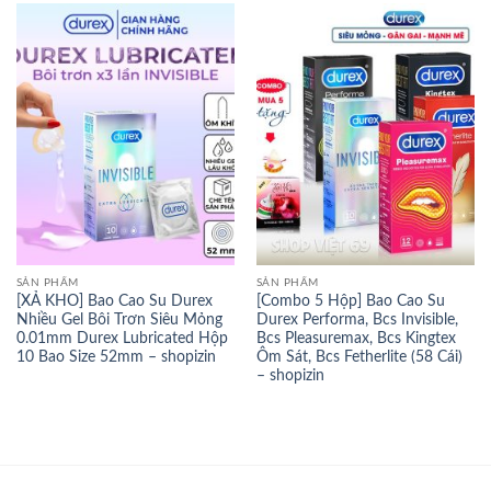
SẢN PHẨM
SẢN PHẨM
[XẢ KHO] Bao Cao Su Durex
[Combo 5 Hộp] Bao Cao Su
Nhiều Gel Bôi Trơn Siêu Mỏng
Durex Performa, Bcs Invisible,
0.01mm Durex Lubricated Hộp
Bcs Pleasuremax, Bcs Kingtex
10 Bao Size 52mm – shopizin
Ôm Sát, Bcs Fetherlite (58 Cái)
– shopizin