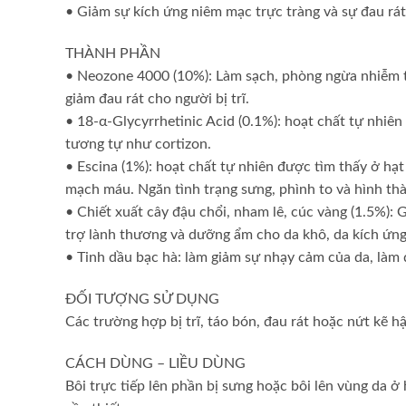
• Giảm sự kích ứng niêm mạc trực tràng và sự đau rát k
THÀNH PHẦN
• Neozone 4000 (10%): Làm sạch, phòng ngừa nhiễm 
giảm đau rát cho người bị trĩ.
• 18-α-Glycyrrhetinic Acid (0.1%): hoạt chất tự nhiê
tương tự như cortizon.
• Escina (1%): hoạt chất tự nhiên được tìm thấy ở hạ
mạch máu. Ngăn tình trạng sưng, phình to và hình thàn
• Chiết xuất cây đậu chổi, nham lê, cúc vàng (1.5%):
trợ lành thương và dưỡng ẩm cho da khô, da kích ứng
• Tinh dầu bạc hà: làm giảm sự nhạy cảm của da, làm 
ĐỐI TƯỢNG SỬ DỤNG
Các trường hợp bị trĩ, táo bón, đau rát hoặc nứt kẽ 
CÁCH DÙNG – LIỀU DÙNG
Bôi trực tiếp lên phần bị sưng hoặc bôi lên vùng da ở