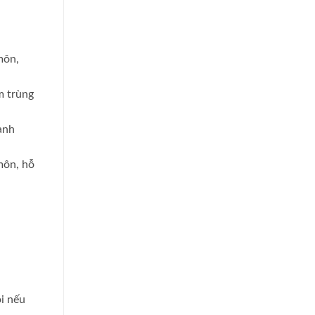
môn,
m trùng
ành
môn, hỗ
ôi nếu