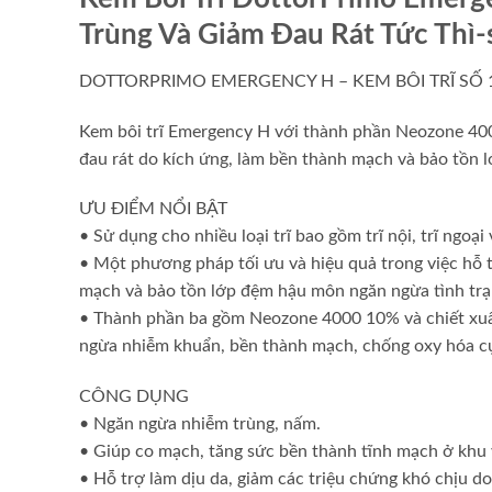
Trùng Và Giảm Đau Rát Tức Thì-
DOTTORPRIMO EMERGENCY H – KEM BÔI TRĨ SỐ 1 
Kem bôi trĩ Emergency H với thành phần Neozone 4000
đau rát do kích ứng, làm bền thành mạch và bảo tồn l
ƯU ĐIỂM NỔI BẬT
• Sử dụng cho nhiều loại trĩ bao gồm trĩ nội, trĩ ngoại
• Một phương pháp tối ưu và hiệu quả trong việc hỗ tr
mạch và bảo tồn lớp đệm hậu môn ngăn ngừa tình trạng
• Thành phần ba gồm Neozone 4000 10% và chiết xuất
ngừa nhiễm khuẩn, bền thành mạch, chống oxy hóa c
CÔNG DỤNG
• Ngăn ngừa nhiễm trùng, nấm.
• Giúp co mạch, tăng sức bền thành tĩnh mạch ở khu
• Hỗ trợ làm dịu da, giảm các triệu chứng khó chịu do