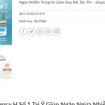
Ngừa Nhiễm Trùng Và Giảm Đau Rát Tức Thì – shopi
SKU:
9104337271
Danh mục:
Sản Phẩm
ency H Số 1 Tại Ý Giúp Ngăn Ngừa Nh