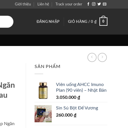
Giới thiệu
Liên hệ
Track your order
0
ĐĂNG NHẬP
GIỎ HÀNG /
0
₫
SẢN PHẨM
Ngăn
Viên uống AHCC Imuno
Plan (90 viên) – Nhật Bản
au
3.050.000
₫
Sìn Sú Bột Đế Vương
260.000
₫
úp Ngăn