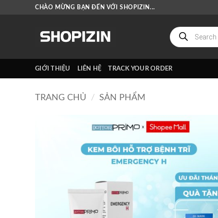
Bỏ
CHÀO MỪNG BẠN ĐẾN VỚI SHOPIZIN...
qua
nội
Tìm
kiếm
dung
sản
phẩm
GIỚI THIỆU
LIÊN HỆ
TRACK YOUR ORDER
TRANG CHỦ
/
SẢN PHẨM