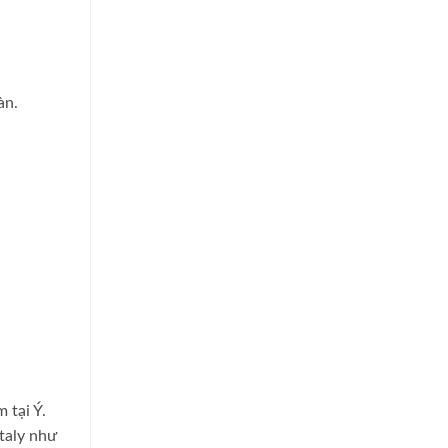
àn.
 tại Ý.
taly như