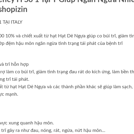
shopizin
TẠI ITALY
 10% và chiết xuất từ hạt Hạt Dẻ Ngựa giúp co búi trĩ, giảm tì
ớp đệm hậu môn ngăn ngừa tình trạng tái phát của bệnh trĩ
 và trĩ hỗn hợp
ợ làm co búi trĩ, giảm tình trạng đau rát do kích ứng, làm bền t
 trĩ tái phát.
 từ hạt Hạt Dẻ Ngựa và các thành phần khác sẽ giúp làm sạch,
ực mạnh.
 vực xung quanh hậu môn.
 trĩ gây ra như đau, nóng, rát, ngứa, nứt hậu môn…