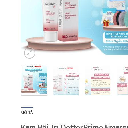
MÔ TẢ
Kem Bôi Trĩ DottorPrimo Emerg