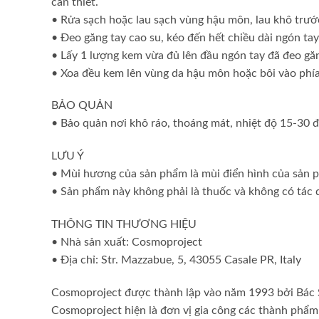
cần thiết.
• Rửa sạch hoặc lau sạch vùng hậu môn, lau khô trướ
• Đeo găng tay cao su, kéo đến hết chiều dài ngón tay
• Lấy 1 lượng kem vừa đủ lên đầu ngón tay đã đeo gă
• Xoa đều kem lên vùng da hậu môn hoặc bôi vào phía
BẢO QUẢN
• Bảo quản nơi khô ráo, thoáng mát, nhiệt độ 15-30 đ
LƯU Ý
• Mùi hương của sản phẩm là mùi điển hình của sản
• Sản phẩm này không phải là thuốc và không có tác 
THÔNG TIN THƯƠNG HIỆU
• Nhà sản xuất: Cosmoproject
• Địa chỉ: Str. Mazzabue, 5, 43055 Casale PR, Italy
Cosmoproject được thành lập vào năm 1993 bởi Bác Sĩ
Cosmoproject hiện là đơn vị gia công các thành phẩm