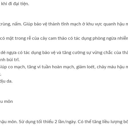
hi đi đại tiện.
trùng, nấm. Giúp bảo vệ thành tĩnh mạch ở khu vực quanh hậu 
n có mặt trong rễ của cây cam thảo có tác dụng phòng ngừa nhiễ
t dẻ ngựa có tác dụng bảo vệ và tăng cường sự vững chắc của th
h búi trĩ.
 Giúp co mạch, tăng vi tuần hoàn mạch, giảm loét, chảy máu hậu 
.
dịu da.
hậu môn
 hậu môn. Sử dụng tối thiểu 2 lần/ngày. Có thể tăng liều lượng b