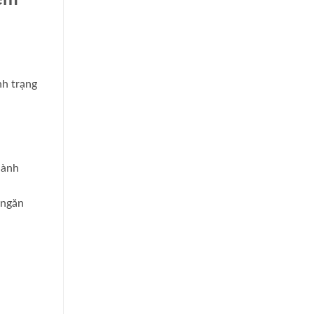
nh trạng
hành
 ngăn