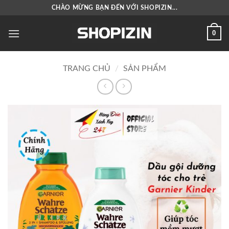
Bỏ
CHÀO MỪNG BẠN ĐẾN VỚI SHOPIZIN...
qua
nội
0
dung
TRANG CHỦ
/
SẢN PHẨM