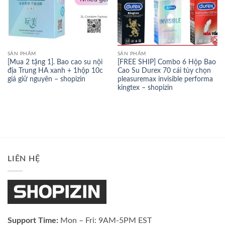
SẢN PHẨM
SẢN PHẨM
[Mua 2 tặng 1]. Bao cao su nội
[FREE SHIP] Combo 6 Hộp Bao
địa Trung HA xanh + 1hộp 10c
Cao Su Durex 70 cái tùy chọn
giá giữ nguyên – shopizin
pleasuremax invisible performa
kingtex – shopizin
LIÊN HỆ
Support Time:
Mon – Fri: 9AM-5PM EST