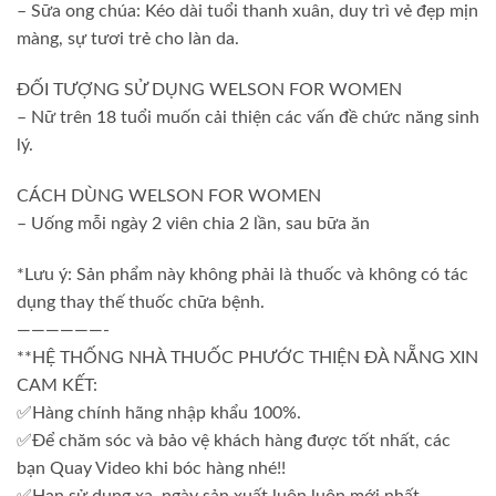
– Sữa ong chúa: Kéo dài tuổi thanh xuân, duy trì vẻ đẹp mịn
màng, sự tươi trẻ cho làn da.
ĐỐI TƯỢNG SỬ DỤNG WELSON FOR WOMEN
– Nữ trên 18 tuổi muốn cải thiện các vấn đề chức năng sinh
lý.
CÁCH DÙNG WELSON FOR WOMEN
– Uống mỗi ngày 2 viên chia 2 lần, sau bữa ăn
*Lưu ý: Sản phẩm này không phải là thuốc và không có tác
dụng thay thế thuốc chữa bệnh.
——————-
**HỆ THỐNG NHÀ THUỐC PHƯỚC THIỆN ĐÀ NẴNG XIN
CAM KẾT:
✅Hàng chính hãng nhập khẩu 100%.
✅Để chăm sóc và bảo vệ khách hàng được tốt nhất, các
bạn Quay Video khi bóc hàng nhé!!
✅Hạn sử dụng xa, ngày sản xuất luôn luôn mới nhất.