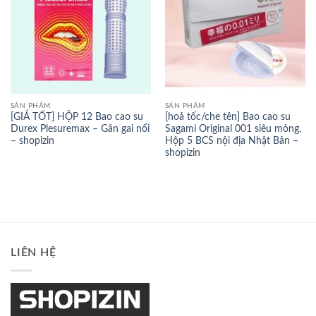
SẢN PHẨM
SẢN PHẨM
[GIÁ TỐT] HỘP 12 Bao cao su
[hoả tốc/che tên] Bao cao su
Durex Plesuremax – Gân gai nổi
Sagami Original 001 siêu mỏng,
– shopizin
Hộp 5 BCS nội địa Nhật Bản –
shopizin
LIÊN HỆ