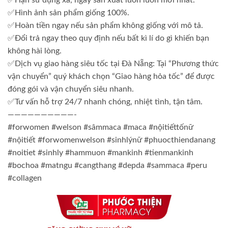
✅Hình ảnh sản phẩm giống 100%.
✅Hoàn tiền ngay nếu sản phẩm không giống với mô tả.
✅Đổi trả ngay theo quy định nếu bất kì lí do gì khiến bạn
không hài lòng.
✅Dịch vụ giao hàng siêu tốc tại Đà Nẵng: Tại “Phương thức
vận chuyển” quý khách chọn “Giao hàng hỏa tốc” để được
đóng gói và vận chuyển siêu nhanh.
✅Tư vấn hỗ trợ 24/7 nhanh chóng, nhiệt tình, tận tâm.
——————————-
#forwomen #welson #sâmmaca #maca #nộitiếttốnữ
#nộitiết #forwomenwelson #sinhlýnữ #phuocthiendanang
#noitiet #sinhly #hammuon #mankinh #tienmankinh
#bochoa #matngu #cangthang #depda #sammaca #peru
#collagen