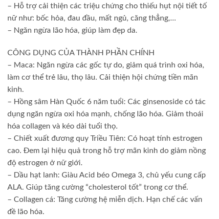
– Hỗ trợ cải thiện các triệu chứng cho thiếu hụt nội tiết tố
nữ như: bốc hỏa, đau đầu, mất ngủ, căng thẳng,…
– Ngăn ngừa lão hóa, giúp làm đẹp da.
CÔNG DỤNG CỦA THÀNH PHẦN CHÍNH
– Maca: Ngăn ngừa các gốc tự do, giảm quá trình oxi hóa,
làm cơ thể trẻ lâu, thọ lâu. Cải thiện hội chứng tiền mãn
kinh.
– Hồng sâm Hàn Quốc 6 năm tuổi: Các ginsenoside có tác
dụng ngăn ngừa oxi hóa mạnh, chống lão hóa. Giảm thoái
hóa collagen và kéo dài tuổi thọ.
– Chiết xuất đương quy Triều Tiên: Có hoạt tính estrogen
cao. Đem lại hiệu quả trong hỗ trợ mãn kinh do giảm nồng
độ estrogen ở nữ giới.
– Dầu hạt lanh: Giàu Acid béo Omega 3, chủ yếu cung cấp
ALA. Giúp tăng cường “cholesterol tốt” trong cơ thể.
– Collagen cá: Tăng cường hệ miễn dịch. Hạn chế các vấn
đề lão hóa.