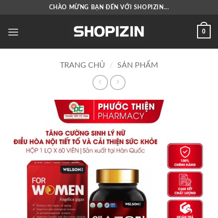
Bỏ
CHÀO MỪNG BẠN ĐẾN VỚI SHOPIZIN...
qua
nội
0
dung
TRANG CHỦ
/
SẢN PHẨM