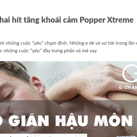
chai hít tăng khoái cảm Popper Xtreme
i những cuộc “yêu” chạm đỉnh. Những e dè và sợ hãi trong lần 
ược những cuộc “yêu” đầy hưng phấn và mê say.