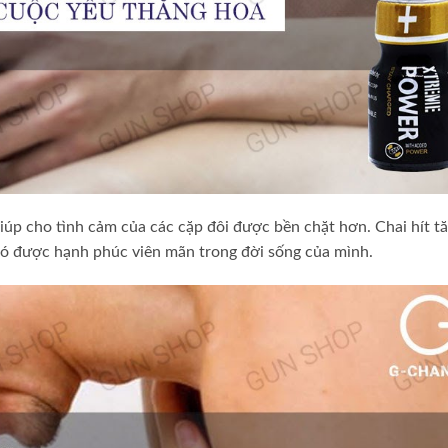
giúp cho tình cảm của các cặp đôi được bền chặt hơn. Chai hít t
ó được hạnh phúc viên mãn trong đời sống của mình.