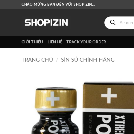
Bỏ
CHÀO MỪNG BẠN ĐẾN VỚI SHOPIZIN...
qua
nội
Tìm
kiếm
dung
sản
phẩm
GIỚI THIỆU
LIÊN HỆ
TRACK YOUR ORDER
TRANG CHỦ
/
SÌN SÚ CHÍNH HÃNG