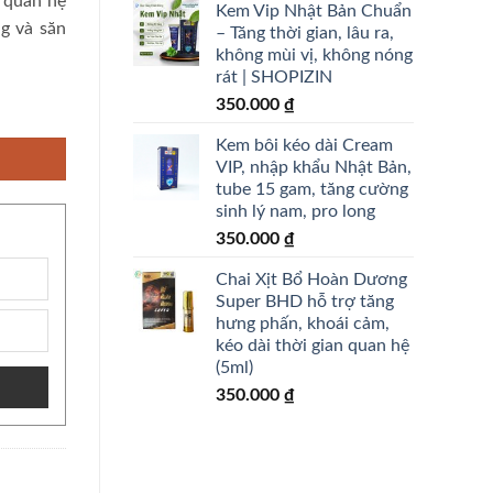
i quan hệ
Kem Vip Nhật Bản Chuẩn
g và săn
– Tăng thời gian, lâu ra,
không mùi vị, không nóng
rát | SHOPIZIN
350.000
₫
ợng
Kem bôi kéo dài Cream
VIP, nhập khẩu Nhật Bản,
tube 15 gam, tăng cường
sinh lý nam, pro long
350.000
₫
Chai Xịt Bổ Hoàn Dương
Super BHD hỗ trợ tăng
hưng phấn, khoái cảm,
kéo dài thời gian quan hệ
(5ml)
350.000
₫