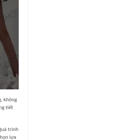
g, không
g tiết
Quá trình
chọn lựa