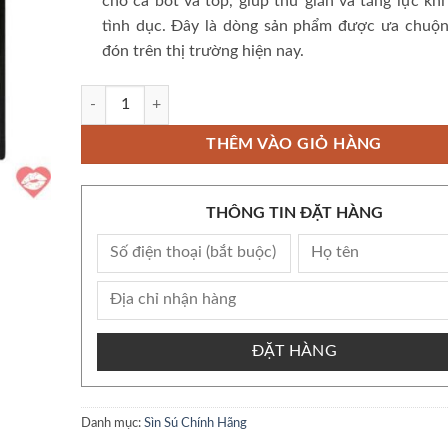
cho cả bot và top, giúp thư giãn và tăng lực kh
tình dục. Đây là dòng sản phẩm được ưa chuộn
đón trên thị trường hiện nay.
Popper Xtreme Power 10ml chính hãng Mỹ USA PWD số lư
THÊM VÀO GIỎ HÀNG
THÔNG TIN ĐẶT HÀNG
ĐẶT HÀNG
Danh mục:
Sìn Sú Chính Hãng