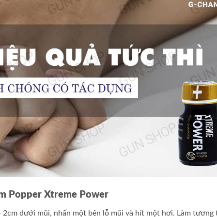
cảm Popper Xtreme Power
– 2cm dưới mũi, nhấn một bên lỗ mũi và hít một hơi. Làm tương 