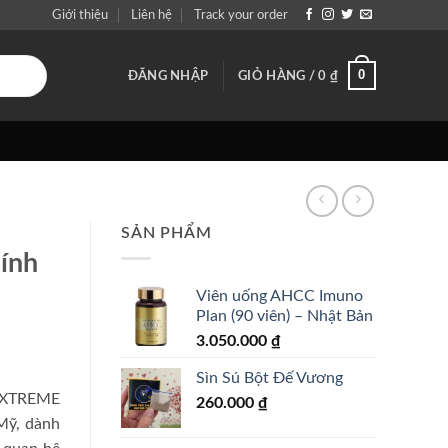
Giới thiệu
Liên hệ
Track your order
0
ĐĂNG NHẬP
GIỎ HÀNG /
0
₫
SẢN PHẨM
ính
Viên uống AHCC Imuno
Plan (90 viên) – Nhật Bản
3.050.000
₫
Sìn Sú Bột Đế Vương
 XTREME
260.000
₫
Mỹ, dành