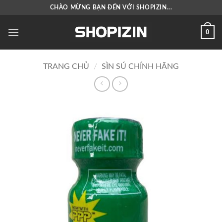
Bỏ
CHÀO MỪNG BẠN ĐẾN VỚI SHOPIZIN...
qua
nội
0
dung
TRANG CHỦ
/
SÌN SÚ CHÍNH HÃNG