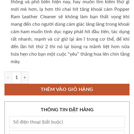
thông và phổ biến hiện nay, hay muốn tìm kiếm thứ gì
mới mẻ hơn, lạ hơn thì c
hai hít tăng khoái cảm Popper
Ram Leather Cleaner sẽ không làm bạn thất vọng khi
mang đến cho người dùng cảm giác lâng lâng trong khoái
cảm ham muốn tình dục ngay phát hít đầu tiên, tác dụng
rất nhanh, mạnh và cứ giữ lại âm ĩ trong cơ thể, để khi
đến lần hít thứ 2 thì nó lại bùng ra mãnh liệt hơn nữa
hứa hẹn cho bạn một cuộc “yêu” thăng hoa lên chín tầng
mây.
Popper Ram Liquid Aroma 10ml chính hãng Mỹ USA PWD số lượng
THÊM VÀO GIỎ HÀNG
THÔNG TIN ĐẶT HÀNG