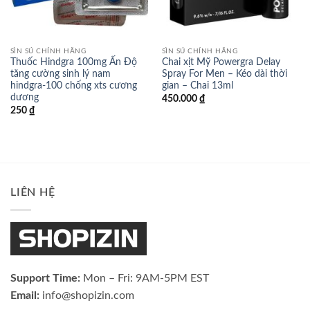
SÌN SÚ CHÍNH HÃNG
SÌN SÚ CHÍNH HÃNG
Thuốc Hindgra 100mg Ấn Độ
Chai xịt Mỹ Powergra Delay
tăng cường sinh lý nam
Spray For Men – Kéo dài thời
hindgra-100 chống xts cương
gian – Chai 13ml
dương
450.000
₫
250
₫
LIÊN HỆ
Support Time:
Mon – Fri: 9AM-5PM EST
Email:
info@shopizin.com