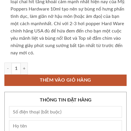
loại chai hít tăng khoái cảm mạnh nhất hiện nay của Mỹ.
Poppers Hardware 10ml tạo nên sự bùng nổ hưng phấn
tình dục, làm giãn nở hậu môn (hoặc âm đạo) của bạn
một cách mạnhnhất. Chỉ với 2-3 hơi popper Hard Ware
chính hãng USA đủ để hứa đem đến cho bạn một cuộc
yêu mãnh liệt và bùng nổ! Bot và Top sẽ đắm chìm vào
những giây phút sung sướng bất tận nhất từ trước đến
nay mới có.
Popper Hardware 10ml chính hãng Mỹ USA PWD số lượng
THÊM VÀO GIỎ HÀNG
THÔNG TIN ĐẶT HÀNG