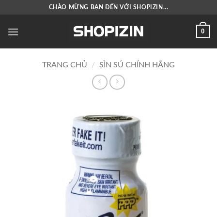
Bỏ
CHÀO MỪNG BẠN ĐẾN VỚI SHOPIZIN...
qua
nội
0
dung
TRANG CHỦ
/
SÌN SÚ CHÍNH HÃNG