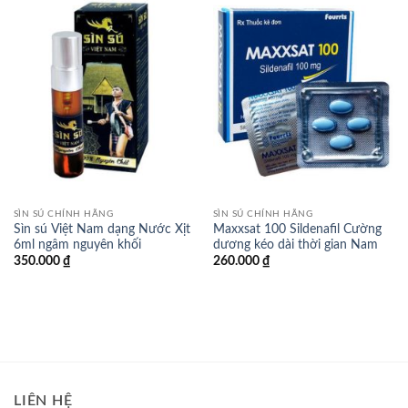
SÌN SÚ CHÍNH HÃNG
SÌN SÚ CHÍNH HÃNG
Sìn sú Việt Nam dạng Nước Xịt
Maxxsat 100 Sildenafil Cường
6ml ngâm nguyên khối
dương kéo dài thời gian Nam
350.000
₫
260.000
₫
LIÊN HỆ