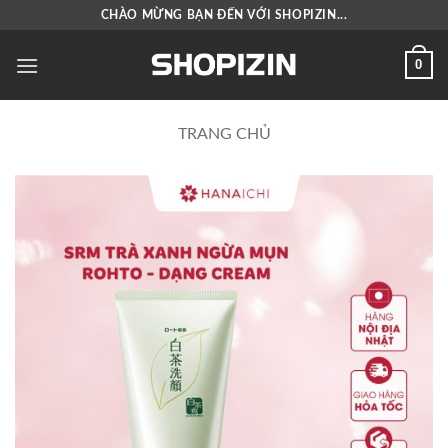
Bỏ
CHÀO MỪNG BẠN ĐẾN VỚI SHOPIZIN...
qua
nội
0
dung
TRANG CHỦ