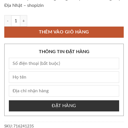
Địa Nhật – shopizin
Còn kho Bộ Sữa Rửa Mặt Trà Xanh Ngăn Ngừa Mụn ROHTO 120gr Nội Đ
THÊM VÀO GIỎ HÀNG
THÔNG TIN ĐẶT HÀNG
ĐẶT HÀNG
SKU:
716241235