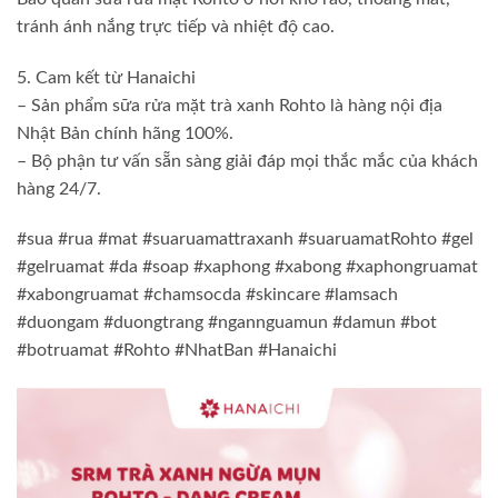
tránh ánh nắng trực tiếp và nhiệt độ cao.
5. Cam kết từ Hanaichi
– Sản phẩm sữa rửa mặt trà xanh Rohto là hàng nội địa
Nhật Bản chính hãng 100%.
– Bộ phận tư vấn sẵn sàng giải đáp mọi thắc mắc của khách
hàng 24/7.
#sua #rua #mat #suaruamattraxanh #suaruamatRohto #gel
#gelruamat #da #soap #xaphong #xabong #xaphongruamat
#xabongruamat #chamsocda #skincare #lamsach
#duongam #duongtrang #ngannguamun #damun #bot
#botruamat #Rohto #NhatBan #Hanaichi