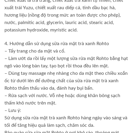
Chiết xuất lá trà trắng, chiết xuất trà xanh tự nhiên, chiết
xuất trái Yuzu, chiết xuất rau diếp cá, tinh dầu bạc hà,
hương liệu (nồng độ trong mức an toàn được cho phép),
nước, palmitic acid, glycerin, lauric acid, stearic acid,
potassium hydroxide, myristic acid.
4. Hướng dẫn sử dụng sữa rửa mặt trà xanh Rohto
– Tẩy trang cho da mặt và cổ.
– Làm ướt da rồi lấy một lượng sữa rửa mặt Rohto bằng hạt
ngô vào lòng bàn tay, tạo bọt rồi thoa đều lên mặt.
– Dùng tay massage nhẹ nhàng cho da mặt theo chiều xoắn
ốc từ dưới lên để dưỡng chất của sữa rửa mặt trà xanh
Rohto thẩm thấu vào da, đánh hay bụi bẩn.
– Rửa sạch với nước. Vỗ nhẹ hoặc dùng khăn bông sạch
thấm khô nước trên mặt.
– Lưu ý:
Sử dụng sữa rửa mặt trà xanh Rohto hàng ngày vào sáng và
tối để tăng hiệu quả làm sạch, chăm sóc da.
Bảo quản sữa rửa mặt Rohto ở nơi khô ráo, thoáng mát,