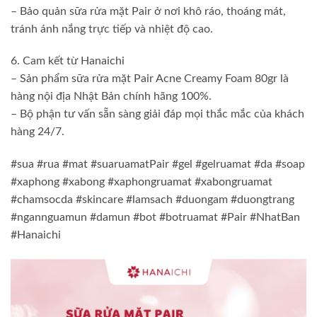
– Bảo quản sữa rửa mặt Pair ở nơi khô ráo, thoáng mát,
tránh ánh nắng trực tiếp và nhiệt độ cao.
6. Cam kết từ Hanaichi
– Sản phẩm sữa rửa mặt Pair Acne Creamy Foam 80gr là
hàng nội địa Nhật Bản chính hãng 100%.
– Bộ phận tư vấn sẵn sàng giải đáp mọi thắc mắc của khách
hàng 24/7.
#sua #rua #mat #suaruamatPair #gel #gelruamat #da #soap
#xaphong #xabong #xaphongruamat #xabongruamat
#chamsocda #skincare #lamsach #duongam #duongtrang
#ngannguamun #damun #bot #botruamat #Pair #NhatBan
#Hanaichi