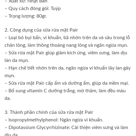
– Xuất xứ: Nhật Bản
– Quy cách đóng gói: Tuýp
– Trọng lượng: 80gr.
2. Công dụng của sữa rửa mặt Pair
– Loại bỏ bụi bẩn, vi khuẩn, bã nhờn trên da và sâu trong lỗ
chân lông, làm thông thoáng nang lông và ngăn ngừa mụn.
– Sữa rửa mặt Pair giúp giảm kích ứng, viêm sưng, làm dịu
làn da mụn.
– Hạn chế tiết nhờn trên da, ngăn ngừa vi khuẩn lây lan gây
mụn.
– Sữa rửa mặt Pair cấp ẩm và dưỡng ẩm, giúp da mềm mại.
– Bổ sung vitamin C dưỡng trắng, mờ thâm, làm đều màu
da.
3. Thành phần chính của sữa rửa mặt Pair
– Isopropylmethylphenol: Ngăn ngừa vi khuẩn.
– Dipotassium Glycyrrhizinate: Cải thiện viêm sưng và làm
dịu da.