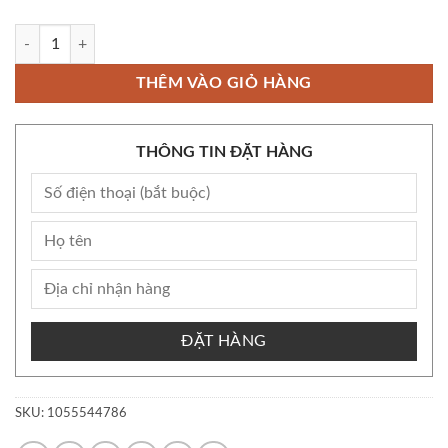
Còn kho Bộ Sữa Rửa Mặt Pair Ngăn Ngừa Mụn 80gr Nội Địa Nhật - sho
THÊM VÀO GIỎ HÀNG
THÔNG TIN ĐẶT HÀNG
ĐẶT HÀNG
SKU:
1055544786