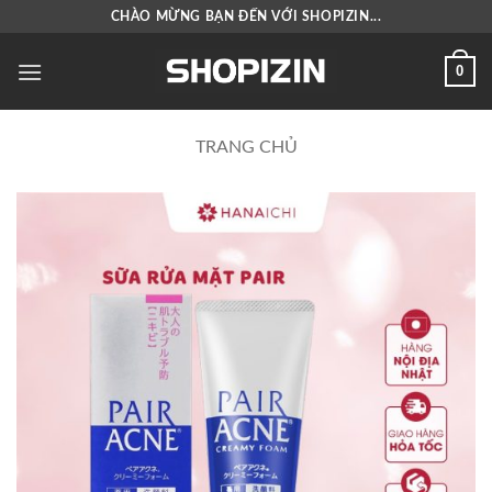
Bỏ
CHÀO MỪNG BẠN ĐẾN VỚI SHOPIZIN...
qua
nội
0
dung
TRANG CHỦ