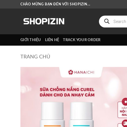
Bỏ
CHÀO MỪNG BẠN ĐẾN VỚI SHOPIZIN...
qua
nội
Tìm
kiếm
dung
sản
phẩm
GIỚI THIỆU
LIÊN HỆ
TRACK YOUR ORDER
TRANG CHỦ