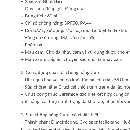
– Xuất xứ: Nhật Bản
– Quy cách đóng gói: Đóng chai
– Dung tích: 60ml.
– Chỉ số chống nắng: SPF50, PA++
– Đối tượng sử dụng: Mọi loại da, đặc biệt là da khô,
– Vùng da sử dụng: Mặt và toàn thân.
– Phân loại:
+ Màu cam: Cho da nhạy cảm và sử dụng được cho e
+ Màu xanh: Cấp ẩm chuyên sâu cho da nhạy cảm
2. Công dụng của sữa chống nắng Curel
– Hiệu quả bảo vệ làn da khỏi tác hại của tia UVB lên
– Sữa chống nắng Cruel cải thiện tình trạng da lão hó
– Chứa công thức Ceramide đặc biệt kết hợp cùng chi
ánh nắng, cải thiện tình trạng da khô ráp, phục hồi
3. Sữa chống nắng Curel có gì đặc biệt?
– Thành phần: Dimethicone, Cyclopentasiloxane, Nướ
Dioxide, Neopentyl Glycol Dicaprate, Talc, Squalan