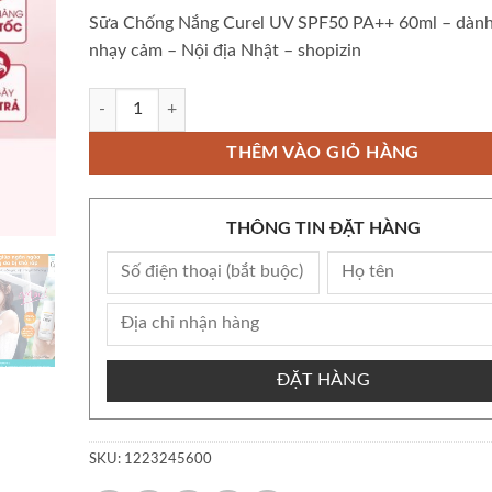
Sữa Chống Nắng Curel UV SPF50 PA++ 60ml – dành
nhạy cảm – Nội địa Nhật – shopizin
Còn kho Bộ Sữa Chống Nắng Curel UV SPF50 PA++ 60ml - dàn
THÊM VÀO GIỎ HÀNG
THÔNG TIN ĐẶT HÀNG
ĐẶT HÀNG
SKU:
1223245600