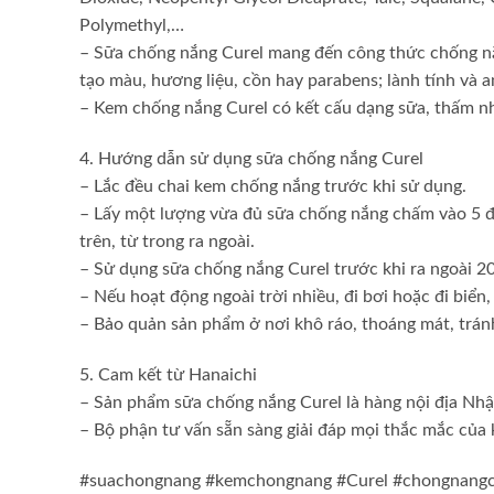
Polymethyl,…
– Sữa chống nắng Curel mang đến công thức chống nắn
tạo màu, hương liệu, cồn hay parabens; lành tính và a
– Kem chống nắng Curel có kết cấu dạng sữa, thấm nha
4. Hướng dẫn sử dụng sữa chống nắng Curel
– Lắc đều chai kem chống nắng trước khi sử dụng.
– Lấy một lượng vừa đủ sữa chống nắng chấm vào 5 đi
trên, từ trong ra ngoài.
– Sử dụng sữa chống nắng Curel trước khi ra ngoài 20
– Nếu hoạt động ngoài trời nhiều, đi bơi hoặc đi biển,
– Bảo quản sản phẩm ở nơi khô ráo, thoáng mát, tránh
5. Cam kết từ Hanaichi
– Sản phẩm sữa chống nắng Curel là hàng nội địa Nh
– Bộ phận tư vấn sẵn sàng giải đáp mọi thắc mắc của
#suachongnang #kemchongnang #Curel #chongnang