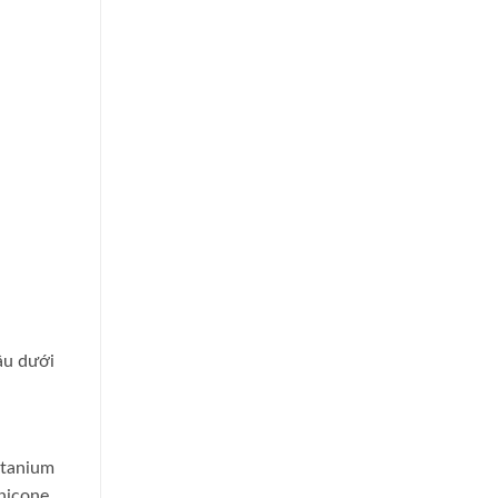
âu dưới
itanium
hicone,