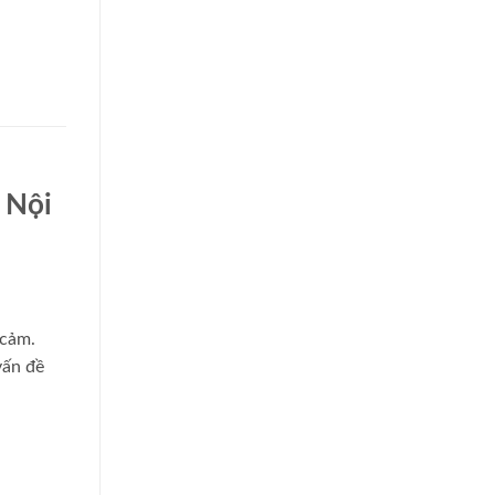
 Nội
 cảm.
vấn đề