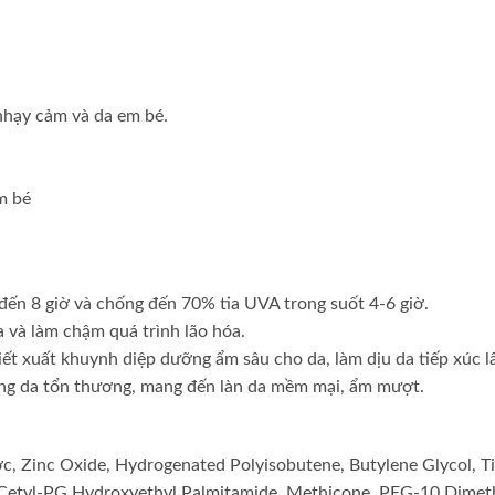
 nhạy cảm và da em bé.
m bé
 đến 8 giờ và chống đến 70% tia UVA trong suốt 4-6 giờ.
a và làm chậm quá trình lão hóa.
ết xuất khuynh diệp dưỡng ẩm sâu cho da, làm dịu da tiếp xúc l
 vùng da tổn thương, mang đến làn da mềm mại, ẩm mượt.
c, Zinc Oxide, Hydrogenated Polyisobutene, Butylene Glycol, T
e, Cetyl-PG Hydroxyethyl Palmitamide, Methicone, PEG-10 Dimet