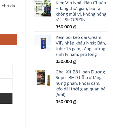
Kem Vip Nhật Bản Chuẩn
 cho da
– Tăng thời gian, lâu ra,
không mùi vị, không nóng
rát | SHOPIZIN
h cho da nhạy cảm - Nội địa Nhật - shopizin số lượng
350.000
₫
Kem bôi kéo dài Cream
VIP, nhập khẩu Nhật Bản,
tube 15 gam, tăng cường
sinh lý nam, pro long
350.000
₫
Chai Xịt Bổ Hoàn Dương
Super BHD hỗ trợ tăng
hưng phấn, khoái cảm,
kéo dài thời gian quan hệ
(5ml)
350.000
₫