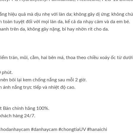
g hiệu quả mà dịu nhẹ với làn da; không gây dị ứng; không chứ
n toàn tuyệt đối với mọi làn da, kể cả da nhạy cảm và da em bé.
nh trên da, không gây nặng, bí hay nhờn rít cho da.
ểm trán, mũi, cằm, hai bên má, thoa theo chiều xoáy ốc từ dưới
 phút.
 nên bôi lại kem chống nắng sau mỗi 2 giờ.
 ánh nắng trực tiếp và nhiệt độ cao.
ật Bản chính hãng 100%.
 khách hàng 24/7.
chodanhaycam #danhaycam #chongtiaUV #hanaichi