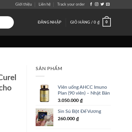
Giới thiệu
Liên hệ
Track your order
0
ĐĂNG NHẬP
GIỎ HÀNG /
0
₫
SẢN PHẨM
Curel
cho
Viên uống AHCC Imuno
Plan (90 viên) – Nhật Bản
3.050.000
₫
Sìn Sú Bột Đế Vương
260.000
₫