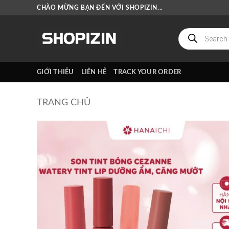
Bỏ
CHÀO MỪNG BẠN ĐẾN VỚI SHOPIZIN...
qua
nội
Tìm
kiếm
dung
sản
phẩm
GIỚI THIỆU
LIÊN HỆ
TRACK YOUR ORDER
TRANG CHỦ