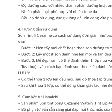
– Độ dưỡng cao, với nhiều thành phần dưỡng (mật ong,
– Nhiều phân loại, phù hợp với nhiều tone da
– Dầu cọ dễ sử dụng, dạng vuông dễ uốn cong vừa ph
4. Hướng dẫn sử dụng
Son Tint lì Cezanne có cách sử dụng đơn giản như ba
sau:
– Bước 1: Nên tẩy môi chết hoặc thoa son dưỡng trướ
– Bước 2: Lấy một ít son đánh nhẹ lên môi và tán đều
– Bước 3: Để đẹp hơn, có thể đánh thêm 1 lớp nữa và
– Tùy thuộc vào cách bạn đánh son theo kiểu đánh lò
LƯU Ý:
– Có thể thoa 1 lớp lên đều môi, sau đó thoa tập tru
– Sau khi thoa 1 lớp, có thể dùng khăn giấy lau nhẹ đ
5. Cam kết từ Hanaichi
– Sản phẩm Son tint bóng Cezanne Watery Tint Lip 4g
– Bộ phận tư vấn sẵn sàng giải đáp mọi thắc mắc của