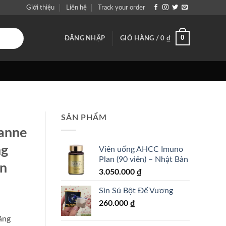
Giới thiệu
Liên hệ
Track your order
0
ĐĂNG NHẬP
GIỎ HÀNG /
0
₫
SẢN PHẨM
zanne
ng
Viên uống AHCC Imuno
Plan (90 viên) – Nhật Bản
in
3.050.000
₫
Sìn Sú Bột Đế Vương
260.000
₫
ăng