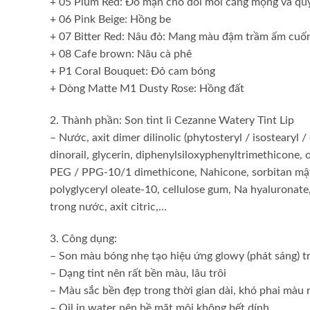
+ 05 Plum Red: Đỏ mận cho đôi môi căng mọng và quy
+ 06 Pink Beige: Hồng be
+ 07 Bitter Red: Nâu đỏ: Mang màu đậm trầm ấm cuốn
+ 08 Cafe brown: Nâu cà phê
+ P1 Coral Bouquet: Đỏ cam bóng
+ Dòng Matte M1 Dusty Rose: Hồng đất
2. Thành phần: Son tint lì Cezanne Watery Tint Lip
– Nước, axit dimer dilinolic (phytosteryl / isostearyl / 
dinorail, glycerin, diphenylsiloxyphenyltrimethicone, 
PEG / PPG-10/1 dimethicone, Nahicone, sorbitan mật on
polyglyceryl oleate-10, cellulose gum, Na hyaluronate,
trong nước, axit citric,…
3. Công dụng:
– Son màu bóng nhẹ tạo hiệu ứng glowy (phát sáng) t
– Dạng tint nên rất bền màu, lâu trôi
– Màu sắc bền đẹp trong thời gian dài, khó phai màu 
– Oil in water nên bề mặt môi không bết dính