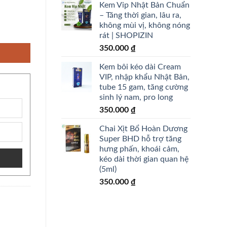
Kem Vip Nhật Bản Chuẩn
– Tăng thời gian, lâu ra,
không mùi vị, không nóng
, căng mướt - Nội địa Nhật - shopizin số lượng
rát | SHOPIZIN
350.000
₫
Kem bôi kéo dài Cream
VIP, nhập khẩu Nhật Bản,
tube 15 gam, tăng cường
sinh lý nam, pro long
350.000
₫
Chai Xịt Bổ Hoàn Dương
Super BHD hỗ trợ tăng
hưng phấn, khoái cảm,
kéo dài thời gian quan hệ
(5ml)
350.000
₫