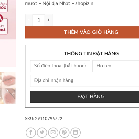
mướt – Nội địa Nhật – shopizin
Còn kho Bộ Son tint bóng Cezanne Watery Tint Lip dưỡng ẩm
THÊM VÀO GIỎ HÀNG
THÔNG TIN ĐẶT HÀNG
ĐẶT HÀNG
SKU:
29110796722