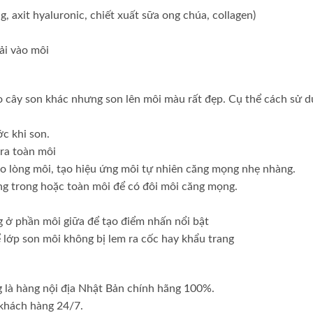
 axit hyaluronic, chiết xuất sữa ong chúa, collagen)
ải vào môi
o cây son khác nhưng son lên môi màu rất đẹp. Cụ thể cách sử 
c khi son.
 ra toàn môi
o lòng môi, tạo hiệu ứng môi tự nhiên căng mọng nhẹ nhàng.
ng trong hoặc toàn môi để có đôi môi căng mọng.
ng ở phần môi giữa để tạo điểm nhấn nổi bật
ể lớp son môi không bị lem ra cốc hay khẩu trang
 là hàng nội địa Nhật Bản chính hãng 100%.
 khách hàng 24/7.