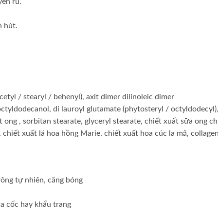
ến rũ.
 hút.
cetyl / stearyl / behenyl), axit dimer dilinoleic dimer
octyldodecanol, di lauroyl glutamate (phytosteryl / octyldodecyl),
g , sorbitan stearate, glyceryl stearate, chiết xuất sữa ong ch
 chiết xuất lá hoa hồng Marie, chiết xuất hoa cúc la mã, collage
rông tự nhiên, căng bóng
ra cốc hay khẩu trang