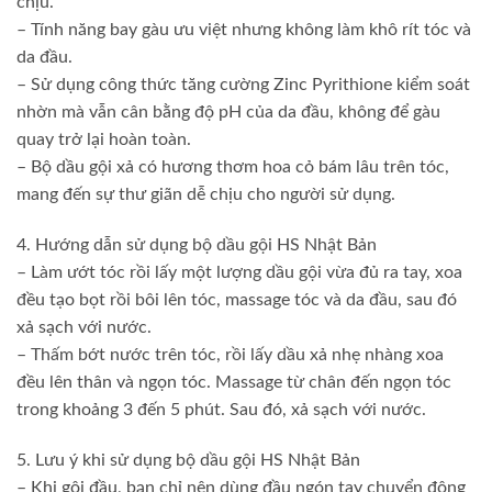
chịu.
– Tính năng bay gàu ưu việt nhưng không làm khô rít tóc và
da đầu.
– Sử dụng công thức tăng cường Zinc Pyrithione kiểm soát
nhờn mà vẫn cân bằng độ pH của da đầu, không để gàu
quay trở lại hoàn toàn.
– Bộ dầu gội xả có hương thơm hoa cỏ bám lâu trên tóc,
mang đến sự thư giãn dễ chịu cho người sử dụng.
4. Hướng dẫn sử dụng bộ dầu gội HS Nhật Bản
– Làm ướt tóc rồi lấy một lượng dầu gội vừa đủ ra tay, xoa
đều tạo bọt rồi bôi lên tóc, massage tóc và da đầu, sau đó
xả sạch với nước.
– Thấm bớt nước trên tóc, rồi lấy dầu xả nhẹ nhàng xoa
đều lên thân và ngọn tóc. Massage từ chân đến ngọn tóc
trong khoảng 3 đến 5 phút. Sau đó, xả sạch với nước.
5. Lưu ý khi sử dụng bộ dầu gội HS Nhật Bản
– Khi gội đầu, bạn chỉ nên dùng đầu ngón tay chuyển động