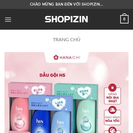
Bỏ
CHÀO MỪNG BẠN ĐẾN VỚI SHOPIZIN...
qua
nội
0
dung
TRANG CHỦ