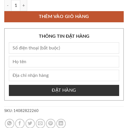
Còn kho Bộ Set Dầu Gội Xả HS Nội Địa Nhật - shopizin số lượng
THÊM VÀO GIỎ HÀNG
THÔNG TIN ĐẶT HÀNG
ĐẶT HÀNG
SKU:
14082822260