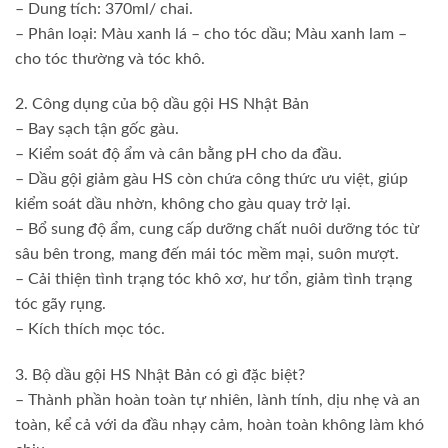
– Dung tích: 370ml/ chai.
– Phân loại: Màu xanh lá – cho tóc dầu; Màu xanh lam –
cho tóc thường và tóc khô.
2. Công dụng của bộ dầu gội HS Nhật Bản
– Bay sạch tận gốc gàu.
– Kiểm soát độ ẩm và cân bằng pH cho da đầu.
– Dầu gội giảm gàu HS còn chứa công thức ưu việt, giúp
kiểm soát dầu nhờn, không cho gàu quay trở lại.
– Bổ sung độ ẩm, cung cấp dưỡng chất nuôi dưỡng tóc từ
sâu bên trong, mang đến mái tóc mềm mại, suôn mượt.
– Cải thiện tình trạng tóc khô xơ, hư tổn, giảm tình trạng
tóc gãy rụng.
– Kích thích mọc tóc.
3. Bộ dầu gội HS Nhật Bản có gì đặc biệt?
– Thành phần hoàn toàn tự nhiên, lành tính, dịu nhẹ và an
toàn, kể cả với da đầu nhạy cảm, hoàn toàn không làm khó