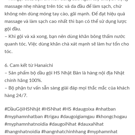
massage nhẹ nhàng trên tóc và da đầu để làm sạch, chứ
không nên dùng móng tay cào, gãi mạnh. Để đạt hiệu quả
massage và làm sạch cao nhất thì bạn có thể sử dụng lược
gội đầu.
– Khi gội và xả xong, bạn nên dùng khăn bông thấm nước
quanh tóc. Việc dùng khăn chà xát mạnh sẽ làm hư tổn cho
tóc.
6. Cam kết từ Hanaichi
– Sản phẩm bộ dầu gội HS Nhật Bản là hàng nội địa Nhật
chính hãng 100%.
– Bộ phận tư vấn sẵn sàng giải đáp mọi thắc mắc của khách
hàng 24/7.
#DầuGộiHSNhật #HSNhat #HS #daugoixa #nhatban
#myphamnhatban #trigau #daugoigiamgau #khongchogau
#myphamnhatnoidia #daugoiNhat #dauxaNhat
#hangnhatnoidia #hangnhatchinhhang #myphamnhat