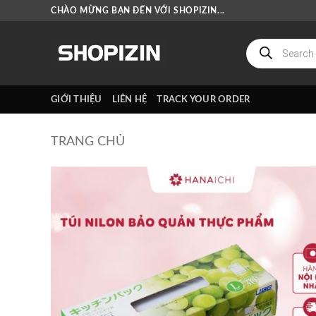
Bỏ
CHÀO MỪNG BẠN ĐẾN VỚI SHOPIZIN...
qua
nội
Tìm
kiếm
dung
sản
phẩm
GIỚI THIỆU
LIÊN HỆ
TRACK YOUR ORDER
TRANG CHỦ