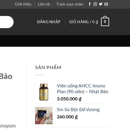
Giới thiệu
Liên hệ
Track your order
0
ĐĂNG NHẬP
GIỎ HÀNG /
0
₫
SẢN PHẨM
 Bảo
Viên uống AHCC Imuno
Plan (90 viên) – Nhật Bản
3.050.000
₫
Sìn Sú Bột Đế Vương
260.000
₫
shopizin