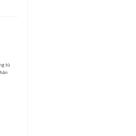
ng tủ
thân