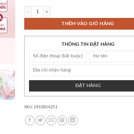
Còn kho Bộ Set 30 Túi Nilong Bảo Quản Thực Phẩm Nhật Bản
THÊM VÀO GIỎ HÀNG
THÔNG TIN ĐẶT HÀNG
ĐẶT HÀNG
SKU:
2410854251