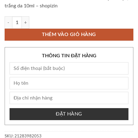
trắng da 10ml – shopizin
Còn kho Bộ Serum Niacinamide Tunemakers tinh khiết hỗ trợ da mụn, t
THÊM VÀO GIỎ HÀNG
THÔNG TIN ĐẶT HÀNG
ĐẶT HÀNG
SKU:
21283982053