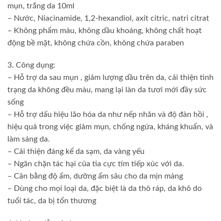
mụn, trắng da 10ml
– Nước, Niacinamide, 1,2-hexandiol, axit citric, natri citrat
– Không phẩm màu, không dầu khoáng, không chất hoạt
động bề mặt, không chứa cồn, không chứa paraben
3. Công dụng:
– Hỗ trợ da sau mụn , giảm lượng dầu trên da, cải thiện tình
trạng da không đều màu, mang lại làn da tươi mới đầy sức
sống
– Hỗ trợ dấu hiệu lão hóa da như nếp nhăn và độ đàn hồi ,
hiệu quả trong việc giảm mụn, chống ngứa, kháng khuẩn, và
làm sáng da.
– Cải thiện đáng kể da sạm, da vàng yếu
– Ngăn chặn tác hại của tia cực tím tiếp xúc với da.
– Cân bằng độ ẩm, dưỡng ẩm sâu cho da mịn màng
– Dùng cho mọi loại da, đặc biệt là da thô ráp, da khô do
tuổi tác, da bị tổn thương