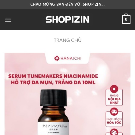
Bỏ
CHÀO MỪNG BẠN ĐẾN VỚI SHOPIZIN...
qua
nội
0
dung
TRANG CHỦ