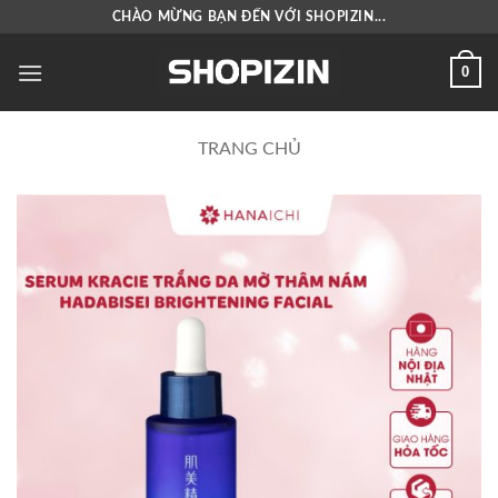
Bỏ
CHÀO MỪNG BẠN ĐẾN VỚI SHOPIZIN...
qua
nội
0
dung
TRANG CHỦ