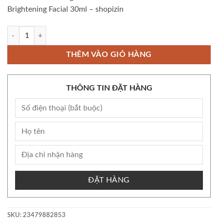
Brightening Facial 30ml – shopizin
Còn kho Bộ Serum Kracie Trắng Da Mờ Thâm Nám Hadabisei Brightening
THÊM VÀO GIỎ HÀNG
THÔNG TIN ĐẶT HÀNG
ĐẶT HÀNG
SKU:
23479882853