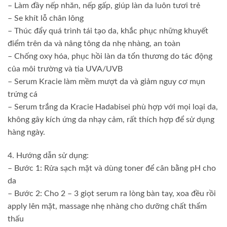
– Làm đầy nếp nhăn, nếp gấp, giúp làn da luôn tươi trẻ
– Se khít lỗ chân lông
– Thúc đẩy quá trình tái tạo da, khắc phục những khuyết
điểm trên da và nâng tông da nhẹ nhàng, an toàn
– Chống oxy hóa, phục hồi làn da tổn thương do tác động
của môi trường và tia UVA/UVB
– Serum Kracie làm mềm mượt da và giảm nguy cơ mụn
trứng cá
– Serum trắng da Kracie Hadabisei phù hợp với mọi loại da,
không gây kích ứng da nhạy cảm, rất thích hợp để sử dụng
hàng ngày.
4. Hướng dẫn sử dụng:
– Bước 1: Rửa sạch mặt và dùng toner để cân bằng pH cho
da
– Bước 2: Cho 2 – 3 giọt serum ra lòng bàn tay, xoa đều rồi
apply lên mặt, massage nhẹ nhàng cho dưỡng chất thẩm
thấu