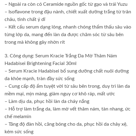
– Ngoài ra còn có Ceramide nguồn gốc từ gạo và trái Yuzu
– Isoflavone trong đậu nành, chiết xuất dưỡng trắng từ trân
châu, tinh chất ý dĩ
– Kết cấu serum dạng lỏng, nhanh chóng thẩm thấu sâu vào
từng lớp da, mang đến làn da được chăm sóc từ sâu bên
trong mà không gây nhờn rít
3. Công dụng: Serum Kracie Trắng Da Mờ Thâm Nám
Hadabisei Brightening Facial 30ml
– Serum Kracie Hadabisei bổ sung dưỡng chất nuôi dưỡng
da khỏe mạnh, tràn đầy sức sống
– Cung cấp độ ẩm tuyệt vời từ sâu bên trong, duy trì làn da
mềm mại, mịn màng, giảm nguy cơ khô ráp, mất ước
– Làm dịu da, phục hồi làn da cháy nắng
– Hỗ trợ làm trắng da, làm mờ vết thâm nám, tàn nhang, ức
chế melamin
– Tăng độ đàn hồi, căng bóng cho da, phục hồi da chảy xệ,
kém sức sống