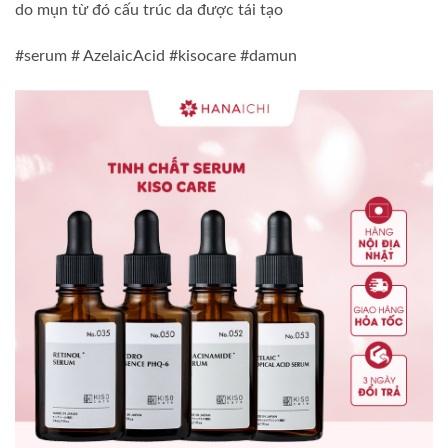
do mụn từ đó cấu trúc da được tái tạo
#serum # AzelaicAcid #kisocare #damun