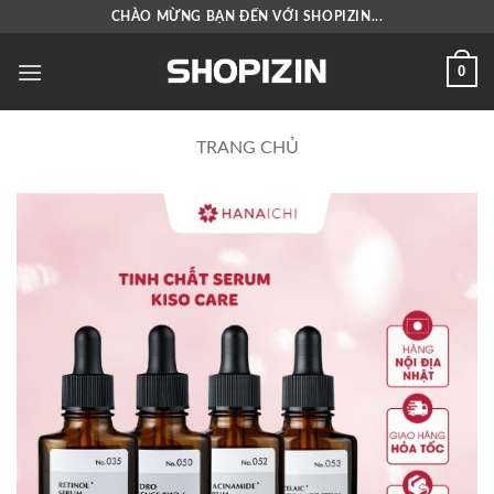
Bỏ
CHÀO MỪNG BẠN ĐẾN VỚI SHOPIZIN...
qua
nội
0
dung
TRANG CHỦ