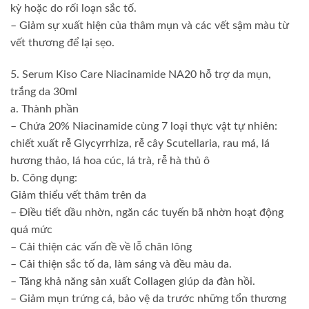
kỳ hoặc do rối loạn sắc tố.
– Giảm sự xuất hiện của thâm mụn và các vết sậm màu từ
vết thương để lại sẹo.
5. Serum Kiso Care Niacinamide NA20 hỗ trợ da mụn,
trắng da 30ml
a. Thành phần
– Chứa 20% Niacinamide cùng 7 loại thực vật tự nhiên:
chiết xuất rễ Glycyrrhiza, rễ cây Scutellaria, rau má, lá
hương thảo, lá hoa cúc, lá trà, rễ hà thủ ô
b. Công dụng:
Giảm thiểu vết thâm trên da
– Điều tiết dầu nhờn, ngăn các tuyến bã nhờn hoạt động
quá mức
– Cải thiện các vấn đề về lỗ chân lông
– Cải thiện sắc tố da, làm sáng và đều màu da.
– Tăng khả năng sản xuất Collagen giúp da đàn hồi.
– Giảm mụn trứng cá, bảo vệ da trước những tổn thương