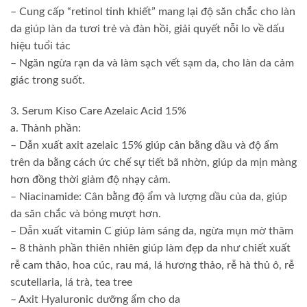
– Cung cấp “retinol tinh khiết” mang lại độ săn chắc cho làn
da giúp làn da tươi trẻ và đàn hồi, giải quyết nỗi lo về dấu
hiệu tuổi tác
– Ngăn ngừa rạn da và làm sạch vết sạm da, cho làn da cảm
giác trong suốt.
3. Serum Kiso Care Azelaic Acid 15%
a. Thành phần:
– Dẫn xuất axit azelaic 15% giúp cân bằng dầu và độ ẩm
trên da bằng cách ức chế sự tiết bã nhờn, giúp da mịn màng
hơn đồng thời giảm độ nhạy cảm.
– Niacinamide: Cân bằng độ ẩm và lượng dầu của da, giúp
da săn chắc và bóng mượt hơn.
– Dẫn xuất vitamin C giúp làm sáng da, ngừa mụn mờ thâm
– 8 thành phần thiên nhiên giúp làm đẹp da như chiết xuất
rễ cam thảo, hoa cúc, rau má, lá hương thảo, rễ hà thủ ô, rễ
scutellaria, lá trà, tea tree
– Axit Hyaluronic dưỡng ẩm cho da