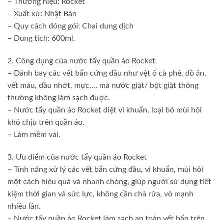
– Thương hiệu: Rocket
– Xuất xứ: Nhật Bản
– Quy cách đóng gói: Chai dung dịch
– Dung tích: 600ml.
2. Công dụng của nước tẩy quần áo Rocket
– Đánh bay các vết bẩn cứng đầu như vệt ố cà phê, đồ ăn,
vết máu, dầu nhớt, mực,… mà nước giặt/ bột giặt thông
thường không làm sạch được.
– Nước tẩy quần áo Rocket diệt vi khuẩn, loại bỏ mùi hôi
khó chịu trên quần áo.
– Làm mềm vải.
3. Ưu điểm của nước tẩy quần áo Rocket
– Tính năng xử lý các vết bẩn cứng đầu, vi khuẩn, mùi hôi
một cách hiệu quả và nhanh chóng, giúp người sử dụng tiết
kiệm thời gian và sức lực, không cần chà rửa, vò mạnh
nhiều lần.
– Nước tẩy quần áo Rocket làm sạch an toàn vết bẩn trên