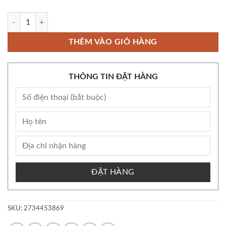
Còn kho Bộ Nước Tẩy Trắng Quần Áo ROCKET 600ml - Nội Địa Nhật - 
THÊM VÀO GIỎ HÀNG
THÔNG TIN ĐẶT HÀNG
ĐẶT HÀNG
SKU:
2734453869