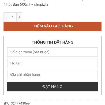
Nhật Bản 500ml – shopizin
Còn kho Bộ Lotion dưỡng da DOKUDAMI chiết xuất rau diếp cá/tía tô 
THÊM VÀO GIỎ HÀNG
THÔNG TIN ĐẶT HÀNG
ĐẶT HÀNG
SKU:
3247743066