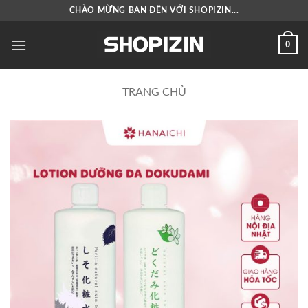
Bỏ
CHÀO MỪNG BẠN ĐẾN VỚI SHOPIZIN...
qua
nội
0
dung
TRANG CHỦ