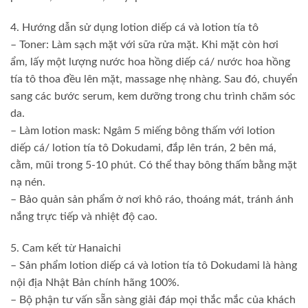
4. Hướng dẫn sử dụng lotion diếp cá và lotion tía tô
– Toner: Làm sạch mặt với sữa rửa mặt. Khi mặt còn hơi
ẩm, lấy một lượng nước hoa hồng diếp cá/ nước hoa hồng
tía tô thoa đều lên mặt, massage nhẹ nhàng. Sau đó, chuyển
sang các bước serum, kem dưỡng trong chu trình chăm sóc
da.
– Làm lotion mask: Ngâm 5 miếng bông thấm với lotion
diếp cá/ lotion tía tô Dokudami, đắp lên trán, 2 bên má,
cằm, mũi trong 5-10 phút. Có thể thay bông thấm bằng mặt
nạ nén.
– Bảo quản sản phẩm ở nơi khô ráo, thoáng mát, tránh ánh
nắng trực tiếp và nhiệt độ cao.
5. Cam kết từ Hanaichi
– Sản phẩm lotion diếp cá và lotion tía tô Dokudami là hàng
nội địa Nhật Bản chính hãng 100%.
– Bộ phận tư vấn sẵn sàng giải đáp mọi thắc mắc của khách