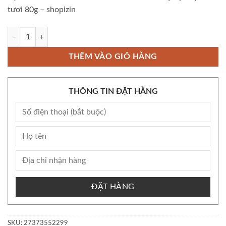
tươi 80g – shopizin
Còn kho Bộ Kẹo sữa Hokkaido Kanro Premium Milk Candy đậm vị kem t
THÊM VÀO GIỎ HÀNG
THÔNG TIN ĐẶT HÀNG
ĐẶT HÀNG
SKU:
27373552299