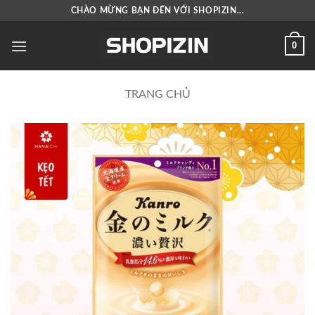
Bỏ
CHÀO MỪNG BẠN ĐẾN VỚI SHOPIZIN...
qua
nội
0
dung
TRANG CHỦ