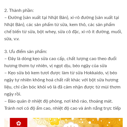
2. Thành phần:
– Đường (sản xuất tại Nhật Bản), xi-rô đường (sản xuất tại
Nhật Bản), các sản phẩm từ sữa, kem thô, các sản phẩm
chế biến từ sữa, bột whey, sữa cô đặc, xi-rô ít đường, muối,
sữa, v.v.
3. Ưu điểm sản phẩm:
– Đây là dòng kẹo sữa cao cấp, chất lượng cao theo đuổi
hương thơm tự nhiên, vị ngọt dịu, béo ngậy của sữa
– Kẹo sữa bò kem tươi được làm từ sữa Hokkaido, vị béo
ngậy tự nhiên không hoá chất rất khác với bột sữa hương
liệu, chỉ cần bóc khỏi vỏ là đã cảm nhận được từ mùi thơm
ngậy rồi.
– Bảo quản ở nhiệt độ phòng, nơi khô ráo, thoáng mát.
Tránh nơi có độ ẩm cao, nhiệt độ cao và ánh nắng trực tiếp