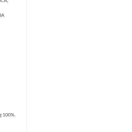
ICA,
IA
ng 100%.