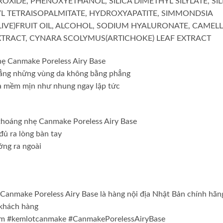
XIDE, PHENOXYETHANOL, SILICA DIMETHYL SILYLATE, SIL
L TETRAISOPALMITATE, HYDROXYAPATITE, SIMMONDSIA
LIVE)FRUIT OIL, ALCOHOL, SODIUM HYALURONATE, CAMELL
EXTRACT, CYNARA SCOLYMUS(ARTICHOKE) LEAF EXTRACT
hẹ Canmake Poreless Airy Base
phẳng những vùng da không bằng phẳng
da mềm mịn như nhung ngay lập tức
 thoáng nhẹ Canmake Poreless Airy Base
đủ ra lòng bàn tay
ớng ra ngoài
Canmake Poreless Airy Base là hàng nội địa Nhật Bản chính hã
 khách hàng
em #kemlotcanmake #CanmakePorelessAiryBase