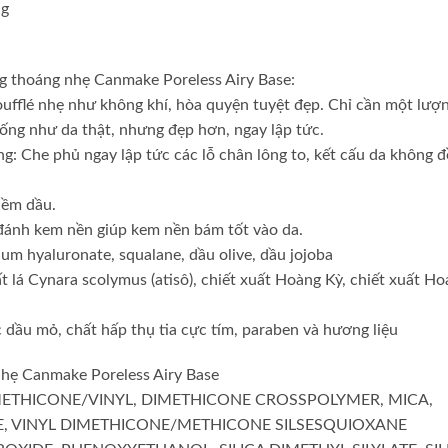
ng
ng thoáng nhẹ Canmake Poreless Airy Base:
oufflé nhẹ như không khí, hòa quyện tuyệt đẹp. Chỉ cần một lượ
iống như da thật, nhưng đẹp hơn, ngay lập tức.
g: Che phủ ngay lập tức các lỗ chân lông to, kết cấu da không đ
iềm dầu.
 đánh kem nền giúp kem nền bám tốt vào da.
m hyaluronate, squalane, dầu olive, dầu jojoba
t lá Cynara scolymus (atisô), chiết xuất Hoàng Kỳ, chiết xuất H
 dầu mỏ, chất hấp thụ tia cực tím, paraben và hương liệu
nhẹ Canmake Poreless Airy Base
METHICONE/VINYL, DIMETHICONE CROSSPOLYMER, MICA,
E, VINYL DIMETHICONE/METHICONE SILSESQUIOXANE