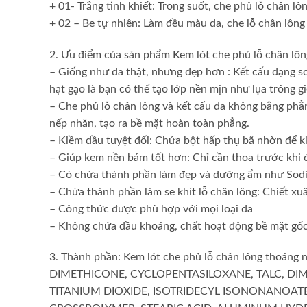
+ 01- Trắng tinh khiết: Trong suốt, che phủ lỗ chân lô
+ 02 – Be tự nhiên: Làm đều màu da, che lỗ chân lông
2. Ưu điểm của sản phẩm Kem lót che phủ lỗ chân lô
– Giống như da thật, nhưng đẹp hơn : Kết cấu dạng s
hạt gạo là bạn có thể tạo lớp nền mịn như lụa trông g
– Che phủ lỗ chân lông và kết cấu da không bằng phẳn
nếp nhăn, tạo ra bề mặt hoàn toàn phẳng.
– Kiềm dầu tuyệt đối: Chứa bột hấp thụ bã nhờn để k
– Giúp kem nền bám tốt hơn: Chỉ cần thoa trước khi
– Có chứa thành phần làm đẹp và dưỡng ẩm như Sodiu
– Chứa thành phần làm se khít lỗ chân lông: Chiết xuấ
– Công thức được phù hợp với mọi loại da
– Không chứa dầu khoáng, chất hoạt động bề mặt gốc
3. Thành phần: Kem lót che phủ lỗ chân lông thoáng 
DIMETHICONE, CYCLOPENTASILOXANE, TALC, DI
TITANIUM DIOXIDE, ISOTRIDECYL ISONONANOAT