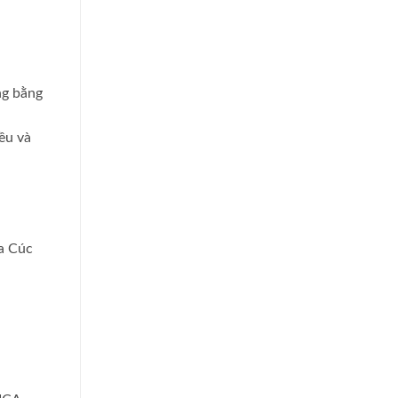
ng bằng
ều và
oa Cúc