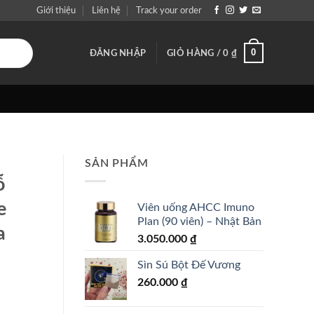
Giới thiệu
Liên hệ
Track your order
0
ĐĂNG NHẬP
GIỎ HÀNG /
0
₫
SẢN PHẨM
ỗ
e
Viên uống AHCC Imuno
Plan (90 viên) – Nhật Bản
a
3.050.000
₫
Sìn Sú Bột Đế Vương
260.000
₫