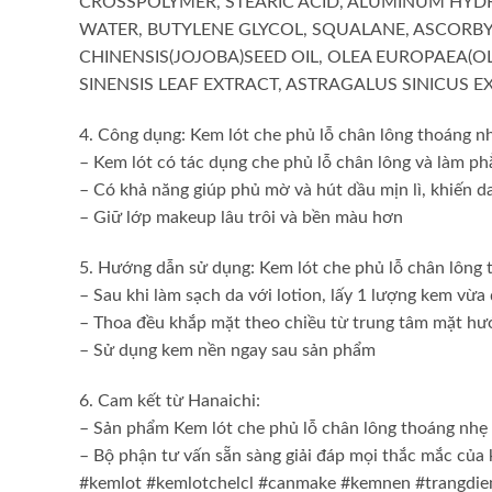
CROSSPOLYMER, STEARIC ACID, ALUMINUM HYDRO
WATER, BUTYLENE GLYCOL, SQUALANE, ASCORBY
CHINENSIS(JOJOBA)SEED OIL, OLEA EUROPAEA(O
SINENSIS LEAF EXTRACT, ASTRAGALUS SINICUS 
4. Công dụng: Kem lót che phủ lỗ chân lông thoáng n
– Kem lót có tác dụng che phủ lỗ chân lông và làm 
– Có khả năng giúp phủ mờ và hút dầu mịn lì, khiến 
– Giữ lớp makeup lâu trôi và bền màu hơn
5. Hướng dẫn sử dụng: Kem lót che phủ lỗ chân lông
– Sau khi làm sạch da với lotion, lấy 1 lượng kem vừa 
– Thoa đều khắp mặt theo chiều từ trung tâm mặt hư
– Sử dụng kem nền ngay sau sản phẩm
6. Cam kết từ Hanaichi:
– Sản phẩm Kem lót che phủ lỗ chân lông thoáng nhẹ 
– Bộ phận tư vấn sẵn sàng giải đáp mọi thắc mắc của
#kemlot #kemlotchelcl #canmake #kemnen #trangdi