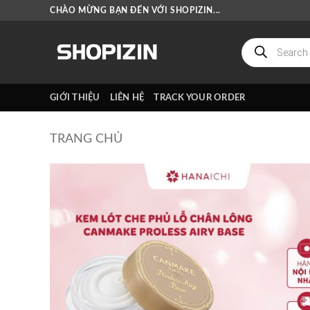
Bỏ
CHÀO MỪNG BẠN ĐẾN VỚI SHOPIZIN...
qua
nội
Tìm
kiếm
dung
sản
phẩm
GIỚI THIỆU
LIÊN HỆ
TRACK YOUR ORDER
TRANG CHỦ