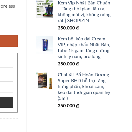
Kem Vip Nhật Bản Chuẩn
oreless
– Tăng thời gian, lâu ra,
không mùi vị, không nóng
rát | SHOPIZIN
 Poreless Airy Base 9g - Nội địa Nhật Bản - shopizin số lượng
350.000
₫
Kem bôi kéo dài Cream
VIP, nhập khẩu Nhật Bản,
tube 15 gam, tăng cường
sinh lý nam, pro long
350.000
₫
Chai Xịt Bổ Hoàn Dương
Super BHD hỗ trợ tăng
hưng phấn, khoái cảm,
kéo dài thời gian quan hệ
(5ml)
350.000
₫