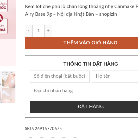
Kem lót che phủ lỗ chân lông thoáng nhẹ Canmake P
Airy Base 9g – Nội địa Nhật Bản – shopizin
Còn kho Bộ Kem lót che phủ lỗ chân lông thoáng nhẹ Canmake
THÊM VÀO GIỎ HÀNG
THÔNG TIN ĐẶT HÀNG
ĐẶT HÀNG
SKU:
26915770675