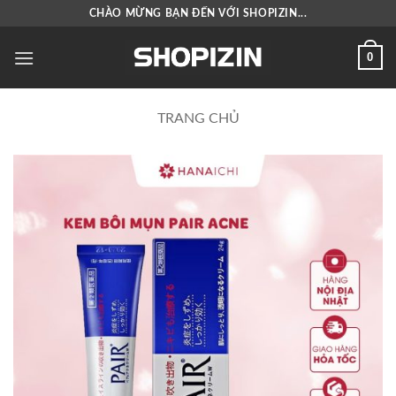
Bỏ
CHÀO MỪNG BẠN ĐẾN VỚI SHOPIZIN...
qua
nội
0
dung
TRANG CHỦ