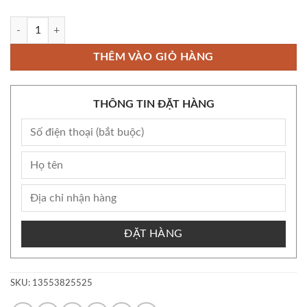
Còn kho Bộ Kem Giảm Mụn Pair Acne W Cream 24gr-Nội địa Nhật - sh
THÊM VÀO GIỎ HÀNG
THÔNG TIN ĐẶT HÀNG
ĐẶT HÀNG
SKU:
13553825525