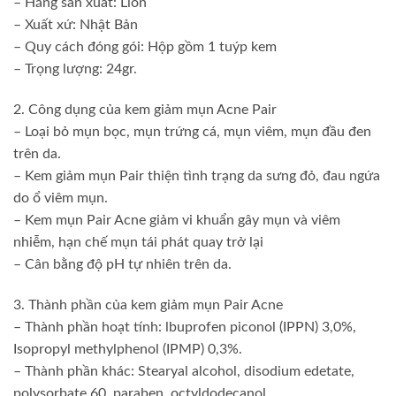
– Hãng sản xuất: Lion
– Xuất xứ: Nhật Bản
– Quy cách đóng gói: Hộp gồm 1 tuýp kem
– Trọng lượng: 24gr.
2. Công dụng của kem giảm mụn Acne Pair
– Loại bỏ mụn bọc, mụn trứng cá, mụn viêm, mụn đầu đen
trên da.
– Kem giảm mụn Pair thiện tình trạng da sưng đỏ, đau ngứa
do ổ viêm mụn.
– Kem mụn Pair Acne giảm vi khuẩn gây mụn và viêm
nhiễm, hạn chế mụn tái phát quay trở lại
– Cân bằng độ pH tự nhiên trên da.
3. Thành phần của kem giảm mụn Pair Acne
– Thành phần hoạt tính: lbuprofen piconol (IPPN) 3,0%,
Isopropyl methylphenol (IPMP) 0,3%.
– Thành phần khác: Stearyal alcohol, disodium edetate,
polysorbate 60, paraben, octyldodecanol,