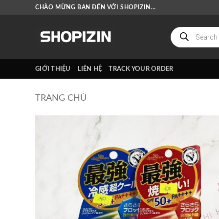
Bỏ
CHÀO MỪNG BẠN ĐẾN VỚI SHOPIZIN...
qua
nội
Tìm
kiếm
dung
sản
phẩm
GIỚI THIỆU
LIÊN HỆ
TRACK YOUR ORDER
TRANG CHỦ