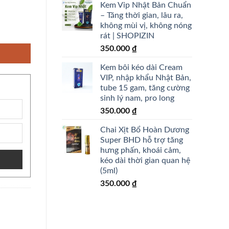
Kem Vip Nhật Bản Chuẩn
– Tăng thời gian, lâu ra,
không mùi vị, không nóng
 50/ PA++++ - shopizin số lượng
rát | SHOPIZIN
350.000
₫
Kem bôi kéo dài Cream
VIP, nhập khẩu Nhật Bản,
tube 15 gam, tăng cường
sinh lý nam, pro long
350.000
₫
Chai Xịt Bổ Hoàn Dương
Super BHD hỗ trợ tăng
hưng phấn, khoái cảm,
kéo dài thời gian quan hệ
(5ml)
350.000
₫