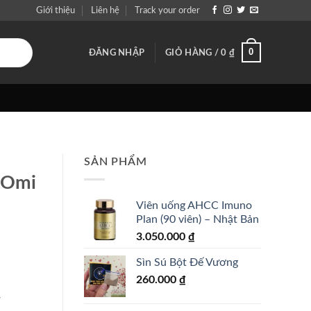
Giới thiệu
Liên hệ
Track your order
0
ĐĂNG NHẬP
GIỎ HÀNG /
0
₫
SẢN PHẨM
 Omi
Viên uống AHCC Imuno
Plan (90 viên) – Nhật Bản
3.050.000
₫
Sìn Sú Bột Đế Vương
260.000
₫
/