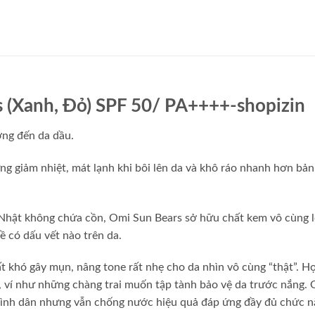
(Xanh, Đỏ) SPF 50/ PA++++-shopizin
ng đến da dầu.
ng giảm nhiệt, mát lạnh khi bôi lên da và khô ráo nhanh hơn bả
a Nhật không chứa cồn, Omi Sun Bears sở hữu chất kem vô cùng 
ề có dấu vết nào trên da.
t khó gây mụn, nâng tone rất nhẹ cho da nhìn vô cùng “thật”. H
 ví như những chàng trai muốn tập tành bảo vệ da trước nắng.
g bình dân nhưng vẫn chống nước hiệu quả đáp ứng đầy đủ chức 