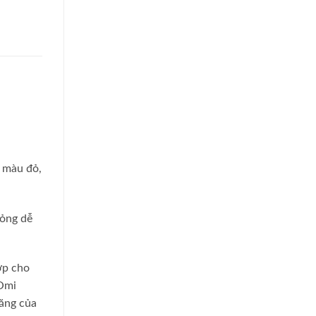
n màu đỏ,
lỏng dễ
ợp cho
 Omi
năng của