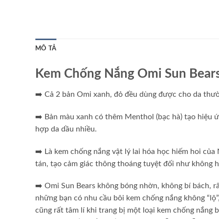
MÔ TẢ
Kem Chống Nắng Omi Sun Bears 
➡️ Cả 2 bản Omi xanh, đỏ đều dùng được cho da thườ
➡️ Bản màu xanh có thêm Menthol (bạc hà) tạo hiệu ứ
hợp da dầu nhiều.
➡️ Là kem chống nắng vật lý lai hóa học hiếm hoi củ
tán, tạo cảm giác thông thoáng tuyệt đối như không h
➡️ Omi Sun Bears không bóng nhờn, không bí bách, rấ
những bạn có nhu cầu bôi kem chống nắng không “lộ”,
cũng rất tâm lí khi trang bị một loại kem chống nắn