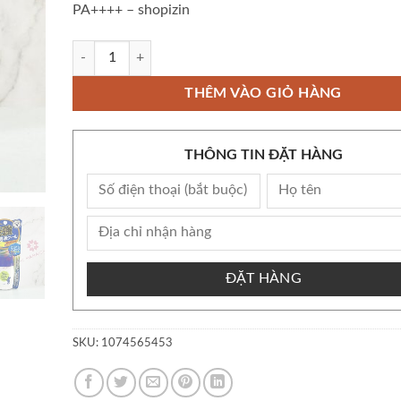
PA++++ – shopizin
Còn kho Bộ Kem Chống Nắng Omi Sun Bears (Xanh, Đỏ) SPF
THÊM VÀO GIỎ HÀNG
THÔNG TIN ĐẶT HÀNG
ĐẶT HÀNG
SKU:
1074565453