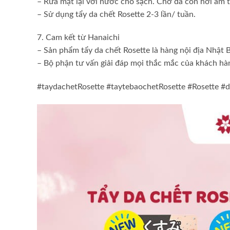
– Rửa mặt lại với nước cho sạch. Chờ da còn hơi ẩm t
– Sử dụng tẩy da chết Rosette 2-3 lần/ tuần.
7. Cam kết từ Hanaichi
– Sản phẩm tẩy da chết Rosette là hàng nội địa Nhật
– Bộ phận tư vấn giải đáp mọi thắc mắc của khách hà
#taydachetRosette #taytebaochetRosette #Rosette #