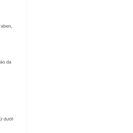
raben,
bào da
từ dưới