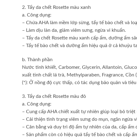
2. Tẩy da chết Rosette màu xanh
a. Công dụng:
– Chứa AHA làm mềm lớp sừng, tẩy tế bào chết và loại
– Làm dịu làn da, giảm viêm sưng, ngừa vi khuẩn.
– Tẩy da chết Rosette màu xanh cấp ẩm, dưỡng ẩm sâ
– Tẩy tế bào chết và dưỡng ẩm hiệu quả ở cả khuỷu ta
b. Thành phần
Nước tinh khiết, Carbomer, Glycerin, Allantoin, Glucos
xuất tinh chất lá trà, Methylparaben, Fragrance, Cồn (
(*): Ở nồng độ cực thấp, có tác dụng bảo quản và tiêu 
3. Tẩy da chết Rosette màu đỏ
a. Công dụng:
– Cung cấp AHA chiết xuất tự nhiên giúp loại bỏ triệt
– Cải thiện tình trạng viêm sưng do mụn, ngăn ngừa v
– Cân bằng và duy trì độ ẩm tự nhiên của da, cấp ẩm
– Sản phẩm còn có hiệu quả tẩy tế bào chết và cấp ẩm