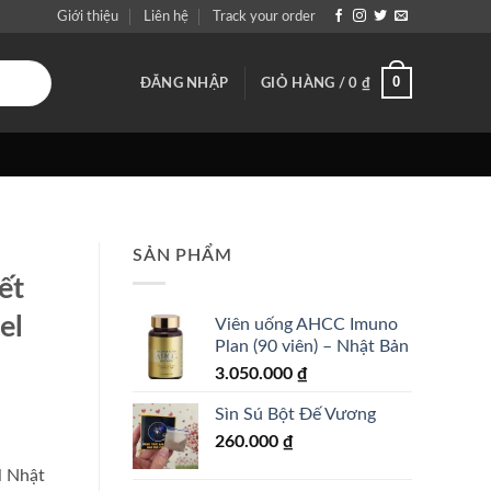
Giới thiệu
Liên hệ
Track your order
0
ĐĂNG NHẬP
GIỎ HÀNG /
0
₫
SẢN PHẨM
ết
el
Viên uống AHCC Imuno
Plan (90 viên) – Nhật Bản
3.050.000
₫
Sìn Sú Bột Đế Vương
260.000
₫
l Nhật