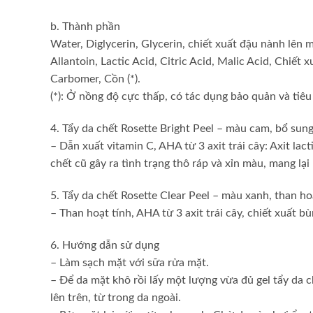
b. Thành phần
Water, Diglycerin, Glycerin, chiết xuất đậu nành lên 
Allantoin, Lactic Acid, Citric Acid, Malic Acid, Chiết
Carbomer, Cồn (*).
(*): Ở nồng độ cực thấp, có tác dụng bảo quản và tiêu 
4. Tẩy da chết Rosette Bright Peel – màu cam, bổ sun
– Dẫn xuất vitamin C, AHA từ 3 axit trái cây: Axit lacti
chết cũ gây ra tình trạng thô ráp và xỉn màu, mang lại
5. Tẩy da chết Rosette Clear Peel – màu xanh, than ho
– Than hoạt tính, AHA từ 3 axit trái cây, chiết xuất bù
6. Hướng dẫn sử dụng
– Làm sạch mặt với sữa rửa mặt.
– Để da mặt khô rồi lấy một lượng vừa đủ gel tẩy da 
lên trên, từ trong da ngoài.