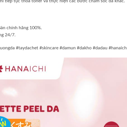
hì tiếp tục thoa toner và thực hiện các bước chăm sóc da khác.
 Bản chính hãng 100%.
ng 24/7.
duongda #taydachet #skincare #damun #dakho #dadau #hanaich