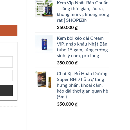
Kem Vip Nhật Bản Chuẩn
– Tăng thời gian, lâu ra,
không mùi vị, không nóng
 Gel Nhật Bản 120gr - shopizin số lượng
rát | SHOPIZIN
350.000
₫
Kem bôi kéo dài Cream
VIP, nhập khẩu Nhật Bản,
tube 15 gam, tăng cường
sinh lý nam, pro long
350.000
₫
Chai Xịt Bổ Hoàn Dương
Super BHD hỗ trợ tăng
hưng phấn, khoái cảm,
kéo dài thời gian quan hệ
(5ml)
350.000
₫