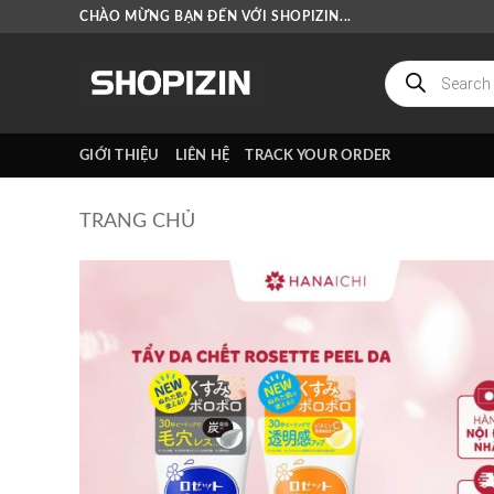
Bỏ
CHÀO MỪNG BẠN ĐẾN VỚI SHOPIZIN...
qua
nội
Tìm
kiếm
dung
sản
phẩm
GIỚI THIỆU
LIÊN HỆ
TRACK YOUR ORDER
TRANG CHỦ