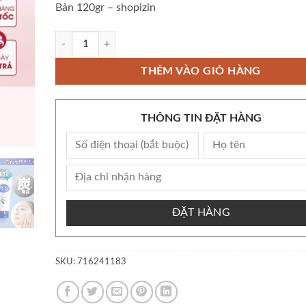
Bản 120gr – shopizin
Còn kho Bộ Gel Tẩy Tế Bào Chết Tẩy Da Chết Rosette Peeling
THÊM VÀO GIỎ HÀNG
THÔNG TIN ĐẶT HÀNG
ĐẶT HÀNG
SKU:
716241183