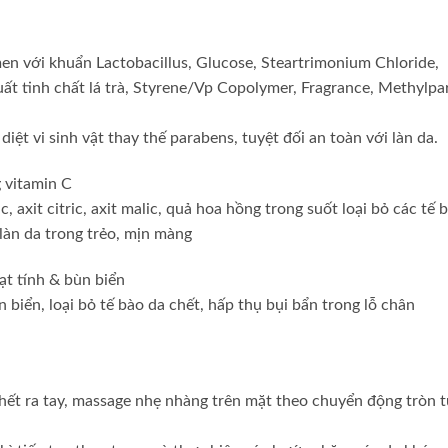
men với khuẩn Lactobacillus, Glucose, Steartrimonium Chloride,
 xuất tinh chất lá trà, Styrene/Vp Copolymer, Fragrance, Methylpa
diệt vi sinh vật thay thế parabens, tuyệt đối an toàn với làn da.
g vitamin C
c, axit citric, axit malic, quả hoa hồng trong suốt loại bỏ các tế 
 làn da trong trẻo, mịn màng
ạt tính & bùn biển
n biển, loại bỏ tế bào da chết, hấp thụ bụi bẩn trong lỗ chân
chết ra tay, massage nhẹ nhàng trên mặt theo chuyển động tròn 