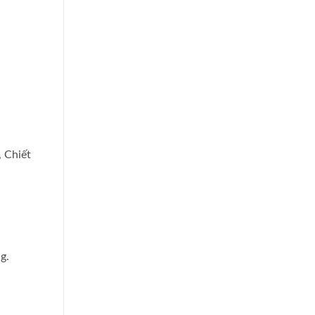
, Chiết
g.