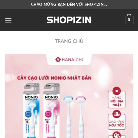
Bỏ
CHÀO MỪNG BẠN ĐẾN VỚI SHOPIZIN...
qua
nội
0
dung
TRANG CHỦ