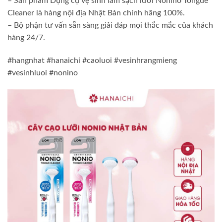
– Sản phẩm Dụng cụ vệ sinh làm sạch lưỡi Nonino Tongue
Cleaner là hàng nội địa Nhật Bản chính hãng 100%.
– Bộ phận tư vấn sẵn sàng giải đáp mọi thắc mắc của khách
hàng 24/7.
#hangnhat #hanaichi #caoluoi #vesinhrangmieng
#vesinhluoi #nonino