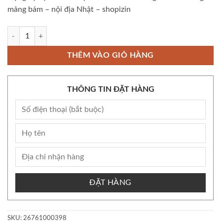
mảng bám – nội địa Nhật – shopizin
Còn kho Bộ Dụng cụ vệ sinh làm sạch lưỡi Nonino Tongue Cleaner ngăn 
THÊM VÀO GIỎ HÀNG
THÔNG TIN ĐẶT HÀNG
ĐẶT HÀNG
SKU:
26761000398