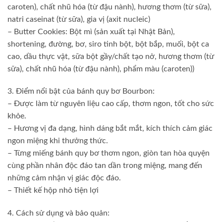
caroten), chất nhũ hóa (từ đậu nành), hương thơm (từ sữa),
natri caseinat (từ sữa), gia vị (axit nucleic)
– Butter Cookies: Bột mì (sản xuất tại Nhật Bản),
shortening, đường, bơ, siro tinh bột, bột bắp, muối, bột ca
cao, dầu thực vật, sữa bột gầy/chất tạo nở, hương thơm (từ
sữa), chất nhũ hóa (từ đậu nành), phẩm màu (caroten))
3. Điểm nổi bật của bánh quy bơ Bourbon:
– Được làm từ nguyên liệu cao cấp, thơm ngon, tốt cho sức
khỏe.
– Hương vị đa dạng, hình dáng bắt mắt, kích thích cảm giác
ngon miệng khi thưởng thức.
– Từng miếng bánh quy bơ thơm ngon, giòn tan hòa quyện
cùng phần nhân độc đáo tan dần trong miệng, mang đến
những cảm nhận vị giác độc đáo.
– Thiết kế hộp nhỏ tiện lợi
4. Cách sử dụng và bảo quản: