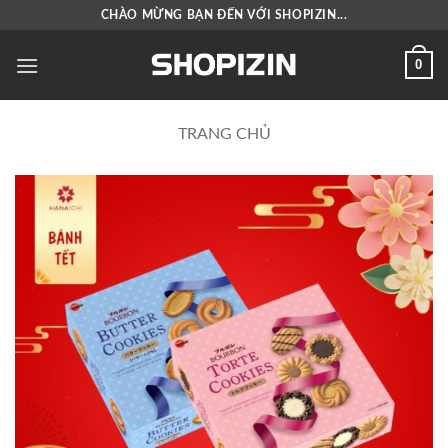
Bỏ
CHÀO MỪNG BẠN ĐẾN VỚI SHOPIZIN...
qua
nội
0
dung
TRANG CHỦ