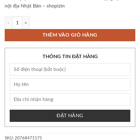
nội địa Nhật Bản – shopizin
Còn kho Bộ Bánh Quy Bourbon Butter và Torte Cookies hộp giấy 60 cái 
THÊM VÀO GIỎ HÀNG
THÔNG TIN ĐẶT HÀNG
ĐẶT HÀNG
SKU:
20768471575