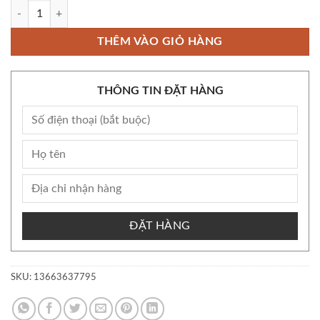
Còn kho Bộ Bánh Kitkat mini nhiều vị - Nội địa Nhật - shopizin số lượn
THÊM VÀO GIỎ HÀNG
THÔNG TIN ĐẶT HÀNG
ĐẶT HÀNG
SKU:
13663637795