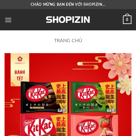
Bỏ
CHÀO MỪNG BẠN ĐẾN VỚI SHOPIZIN...
qua
nội
0
dung
TRANG CHỦ